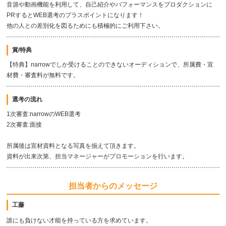
音源や動画機能を利用して、自己紹介やパフォーマンスをプロダクションに
PRするとWEB選考のプラスポイントになります！
他の人との差別化を図るためにも積極的にご利用下さい。
賞/特典
【特典】narrowでしか受けることのできないオーディションで、所属費・宣
材費・審査料が無料です。
選考の流れ
1次審査:narrowのWEB選考
2次審査:面接
所属後は宣材資料となる写真を揃えて頂きます。
資料が出来次第、担当マネージャーがプロモーションを行います。
担当者からのメッセージ
工藤
誰にも負けない才能を持っている方を求めています。