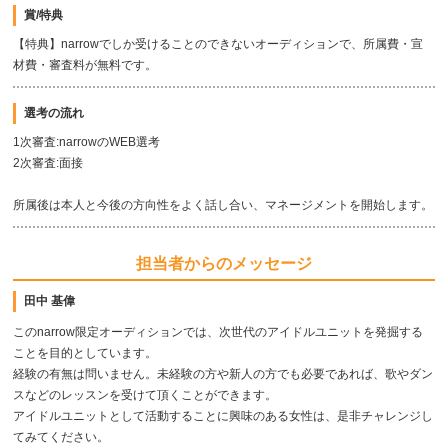
賞/特典
【特典】narrowでしか受けることのできないオーディションで、所属費・宣
材費・審査料が無料です。
選考の流れ
1次審査:narrowのWEB選考
2次審査:面接
所属後は本人と今後の方向性をよく話し合い、マネージメントを開始します。
担当者からのメッセージ
田中 基偉
このnarrow限定オーディションでは、次世代のアイドルユニットを発掘する
ことを目的としています。
経験の有無は問いません。未経験の方や新人の方でも必要であれば、歌やダン
スなどのレッスンを受けて頂くことができます。
アイドルユニットとして活動することに興味のある女性は、是非チャレンジし
てみてください。