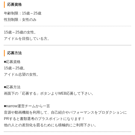
応募資格
年齢制限：15歳～25歳
性別制限：女性のみ
15歳～25歳の女性。
アイドルを目指している方。
応募方法
■応募資格
15歳～25歳。
アイドル志望の女性。
■応募方法
画面下の「応募する」ボタンよりWEB応募して下さい。
■narrow運営チームから一言
音源や動画機能を利用して、自己紹介やパフォーマンスをプロダクションに
PRすると書類選考のプラスポイントになります！
他の人との差別化を図るためにも積極的にご利用下さい。