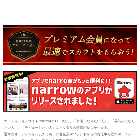
オーディションサイト narrow(ナロー)なら、「有名になりたい人」、「芸能人になり
たい人」、「デビューしたい人」にピッタリの情報が見つかります。
通常のオーディション以外にも、有名企業やブランドからのお仕事の依頼や、イメー