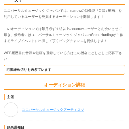
ス！
ユニバーサルミュージック ジャパンでは、narrowの新機能『音源 / 動画』を
利用しているユーザーを発掘するオーディションを開催します！
このオーディションでは毎月必ず１組以上のnarrowユーザーとお会いさせて
頂き、優秀者にはユニバーサルミュージック ジャパンのGreat Huntingが主催
するライブイベントに出演して頂くビッグチャンスを提供します！
WEB履歴書に音源や動画を登録している方はこの機会にどしどしご応募下さ
い！
応募締め切りを過ぎています
オーディション詳細
主催
ユニバーサルミュージックアーティスツ
結果通知日