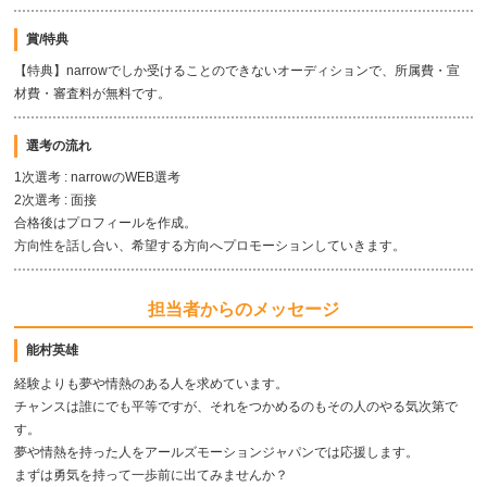
賞/特典
【特典】narrowでしか受けることのできないオーディションで、所属費・宣
材費・審査料が無料です。
選考の流れ
1次選考 : narrowのWEB選考
2次選考 : 面接
合格後はプロフィールを作成。
方向性を話し合い、希望する方向へプロモーションしていきます。
担当者からのメッセージ
能村英雄
経験よりも夢や情熱のある人を求めています。
チャンスは誰にでも平等ですが、それをつかめるのもその人のやる気次第で
す。
夢や情熱を持った人をアールズモーションジャパンでは応援します。
まずは勇気を持って一歩前に出てみませんか？