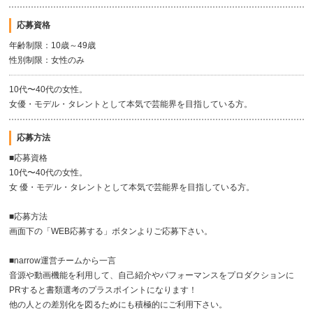
応募資格
年齢制限：10歳～49歳
性別制限：女性のみ
10代〜40代の女性。
女優・モデル・タレントとして本気で芸能界を目指している方。
応募方法
■応募資格
10代〜40代の女性。
女 優・モデル・タレントとして本気で芸能界を目指している方。
■応募方法
画面下の「WEB応募する」ボタンよりご応募下さい。
■narrow運営チームから一言
音源や動画機能を利用して、自己紹介やパフォーマンスをプロダクションに
PRすると書類選考のプラスポイントになります！
他の人との差別化を図るためにも積極的にご利用下さい。