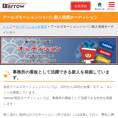
会員登録
アールズモーションジャパン新人発掘オーディション
トップ
>
オーディションを探す
>
アールズモーションジャパン新人発掘オーデ
ィション
事務所の看板として活躍できる新人を発掘していま
す。
現在アールズモーションジャパンでは、10代から40代の女優・モデ ル・タレ
ントを募集しています。
narrow 限定オーディションでは、事務所の看板として活躍できる女性を発掘
します！
熱く温かい気持ちのプロモーション（売り込み）には自負しており、弊社に興