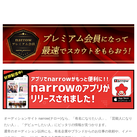
オーディションサイト narrow(ナロー)なら、「有名になりたい人」、「芸能人になり
たい人」、「デビューしたい人」にピッタリの情報が見つかります。
通常のオーディション以外にも、有名企業やブランドからのお仕事の依頼や、イメー