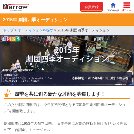
会員登録
2015年 劇団四季オーディション
トップ
>
オーディションを探す
>
2015年 劇団四季オーディション
四季を共に創る新たな才能を募集します！
このたび劇団四季では、今年度初開催となる“2015年 劇団四季オーディショ
ン”を開催致します。
劇団四季は1953年の創立以来、｢日本全国に演劇の感動を届ける｣という理念
の下、台詞劇、ミュージカル