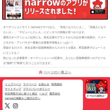
オーディションサイト narrow(ナロー)なら、「有名になりたい人」、「芸能人になり
たい人」、「デビューしたい人」にピッタリの情報が見つかります。
通常のオーディション以外にも、有名企業やブランドからのお仕事の依頼や、イメー
ジモデル・アンバサダー募集の企業案件情報もいっぱい！
登録するだけで、有名企業や芸能事務所からスカウトが届き、即芸能界デビュー！と
いうことも！
気になった企業案件・オーディションへの応募や、入りたい芸能事務所へのアピール
を"無料"で"簡単"に行うことができます。
ページの一番上へ
トップページ
マイページ
お知らせ
利用規約
サイトマップ
プライバシーポリシー
特定商取引法に基づく表記
ヘルプ
運営会社
narrowの掲載をご検討の方へ