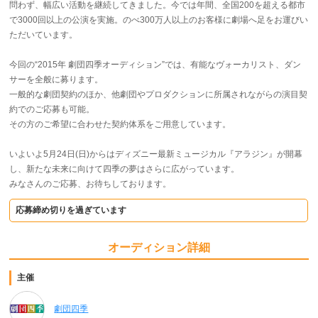
問わず、幅広い活動を継続してきました。今では年間、全国200を超える都市
で3000回以上の公演を実施。のべ300万人以上のお客様に劇場へ足をお運びい
ただいています。
今回の“2015年 劇団四季オーディション”では、有能なヴォーカリスト、ダン
サーを全般に募ります。
一般的な劇団契約のほか、他劇団やプロダクションに所属されながらの演目契
約でのご応募も可能。
その方のご希望に合わせた契約体系をご用意しています。
いよいよ5月24日(日)からはディズニー最新ミュージカル『アラジン』が開幕
し、新たな未来に向けて四季の夢はさらに広がっています。
みなさんのご応募、お待ちしております。
応募締め切りを過ぎています
オーディション詳細
主催
劇団四季