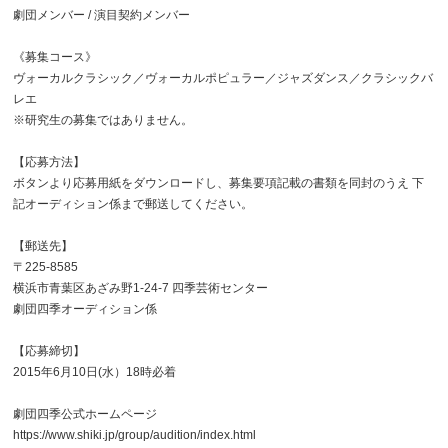
劇団メンバー / 演目契約メンバー
《募集コース》
ヴォーカルクラシック／ヴォーカルポピュラー／ジャズダンス／クラシックバ
レエ
※研究生の募集ではありません。
【応募方法】
ボタンより応募用紙をダウンロードし、募集要項記載の書類を同封のうえ 下
記オーディション係まで郵送してください。
【郵送先】
〒225-8585
横浜市青葉区あざみ野1-24-7 四季芸術センター
劇団四季オーディション係
【応募締切】
2015年6月10日(水）18時必着
劇団四季公式ホームページ
https://www.shiki.jp/group/audition/index.html