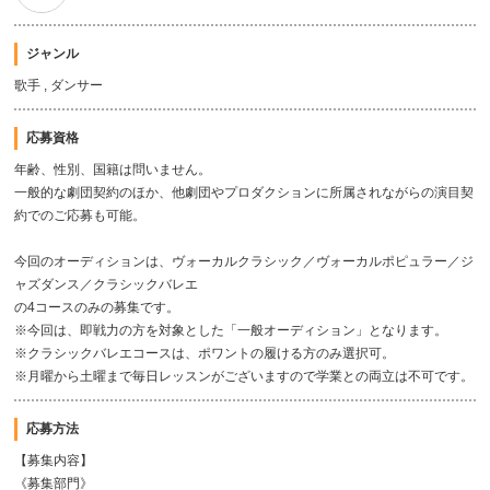
ジャンル
歌手 , ダンサー
応募資格
年齢、性別、国籍は問いません。
一般的な劇団契約のほか、他劇団やプロダクションに所属されながらの演目契
約でのご応募も可能。
今回のオーディションは、ヴォーカルクラシック／ヴォーカルポピュラー／ジ
ャズダンス／クラシックバレエ
の4コースのみの募集です。
※今回は、即戦力の方を対象とした「一般オーディション」となります。
※クラシックバレエコースは、ポワントの履ける方のみ選択可。
※月曜から土曜まで毎日レッスンがございますので学業との両立は不可です。
応募方法
【募集内容】
《募集部門》