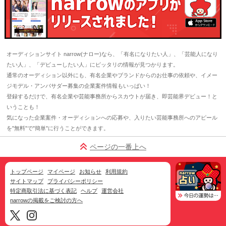
オーディションサイト narrow(ナロー)なら、「有名になりたい人」、「芸能人になり
たい人」、「デビューしたい人」にピッタリの情報が見つかります。
通常のオーディション以外にも、有名企業やブランドからのお仕事の依頼や、イメー
ジモデル・アンバサダー募集の企業案件情報もいっぱい！
登録するだけで、有名企業や芸能事務所からスカウトが届き、即芸能界デビュー！と
いうことも！
気になった企業案件・オーディションへの応募や、入りたい芸能事務所へのアピール
を"無料"で"簡単"に行うことができます。
ページの一番上へ
トップページ
マイページ
お知らせ
利用規約
サイトマップ
プライバシーポリシー
特定商取引法に基づく表記
ヘルプ
運営会社
narrowの掲載をご検討の方へ