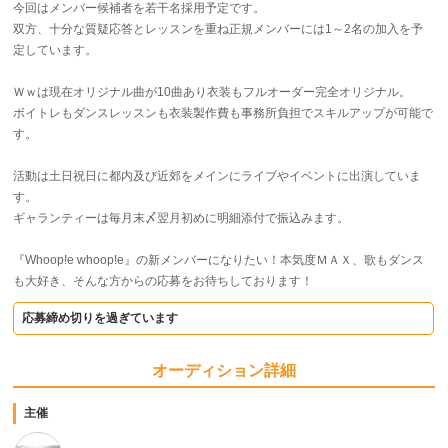
今回はメンバー候補者を若干名採用予定です。
双方、十分な質疑応答とレッスンを重ね正規メンバーには1～2名の加入を予
定しています。
Ｗｗは現在オリジナル曲が10曲あり衣装もフルオーダー完全オリジナル。
ボイトレもダンスレッスンも衣装製作費も事務所負担でスキルアップが可能で
す。
活動は土日祝日に都内及び近郊をメインにライブやイベントに出演していま
す。
ギャランティーは毎月末〆翌月初めに明細添付で振込みます。
『Whoop!e whoop!e』の新メンバーになりたい！本気度ＭＡＸ、歌もダンス
も大好き、そんな方からの応募をお待ちしております！
応募締め切りを過ぎています
オーディション詳細
主催