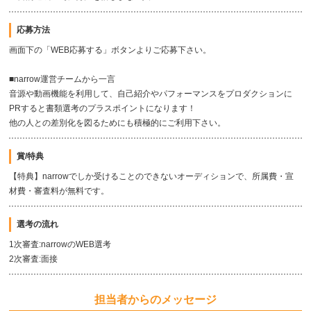
応募方法
画面下の「WEB応募する」ボタンよりご応募下さい。
■narrow運営チームから一言
音源や動画機能を利用して、自己紹介やパフォーマンスをプロダクションに
PRすると書類選考のプラスポイントになります！
他の人との差別化を図るためにも積極的にご利用下さい。
賞/特典
【特典】narrowでしか受けることのできないオーディションで、所属費・宣
材費・審査料が無料です。
選考の流れ
1次審査:narrowのWEB選考
2次審査:面接
担当者からのメッセージ