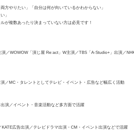
も両方やりたい」「自分は何が向いているかわからない」
たい」
ンルが複数あったり決まっていない方は必見です！
／WOWOW「演じ屋 Re:act」W主演／TBS「A-Studio+」出演／
演／MC・タレントとしてテレビ・イベント・広告など幅広く活動
ィ出演／イベント・音楽活動など多方面で活躍
／KATE広告出演／テレビドラマ出演・CM・イベント出演などで活躍