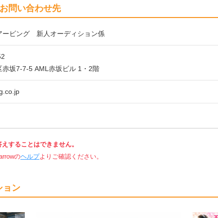
お問い合わせ先
アービング 新人オーディション係
52
坂7-7-5 AML赤坂ビル 1・2階
g.co.jp
答えすることはできません。
rowの
ヘルプ
よりご確認ください。
ション