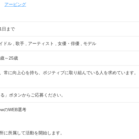
アービング
31日まで
イドル , 歌手 , アーティスト , 女優・俳優 , モデル
歳～25歳
、常に向上心を持ち、ポジティブに取り組んでいる人を求めています。
する」ボタンからご応募ください。
rowのWEB選考
所に所属して活動を開始します。