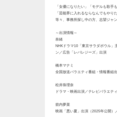
「女優になりたい」「モデルも歌手
「芸能界に入れるならなんでもやり
等々、事務所探し中の方、志望ジャ
～出演情報～
奈緒
NHKドラマ10「東京サラダボウル」主演
ン／広告「レバレジーズ」出演
橋本マナミ
全国放送バラエティ番組・情報番組出
松井珠理奈
ドラマ・映画出演／テレビバラエテ
箭内夢菜
映画「悪い夏」出演（2025年公開）