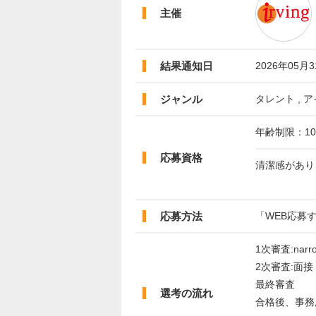
主催
結果通知日
2026年05月
ジャンル
タレント , ア
年齢制限：10
応募資格
清潔感があり
応募方法
「WEB応募
1次審査:nar
2次審査:面接
最終審査
選考の流れ
合格後、事務