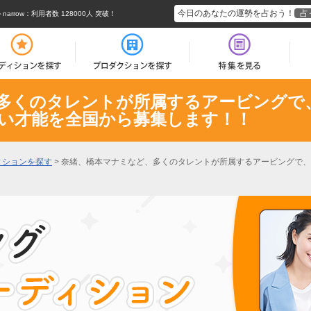
今日のあなたの運勢を占おう！
占
rrow
：利用者数 128000人 突破！
多くのタレントが所属するアービングで
い才能を全国から募集します！！
ィションを探す
>
奈緒、橋本マナミなど、多くのタレントが所属するアービングで、