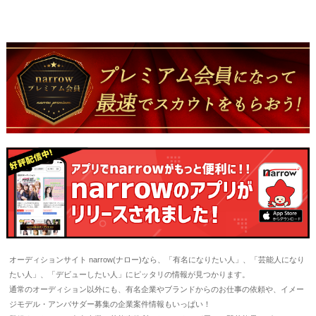
オーディションサイト narrow(ナロー)なら、「有名になりたい人」、「芸能人になり
たい人」、「デビューしたい人」にピッタリの情報が見つかります。
通常のオーディション以外にも、有名企業やブランドからのお仕事の依頼や、イメー
ジモデル・アンバサダー募集の企業案件情報もいっぱい！