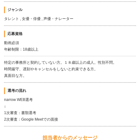
ジャンル
タレント , 女優・俳優 , 声優・ナレーター
応募資格
動画必須
年齢制限：18歳以上
特定の事務所と契約していない方。１８歳以上の成人。性別不問。
時間厳守、遅刻やキャンセルをしないと約束できる方。
真面目な方。
選考の流れ
narrow WEB選考
↓
1次審査：書類選考
2次審査：Google Meetでの面接
担当者からのメッセージ