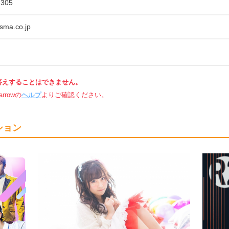
7305
sma.co.jp
答えすることはできません。
rowの
ヘルプ
よりご確認ください。
ション