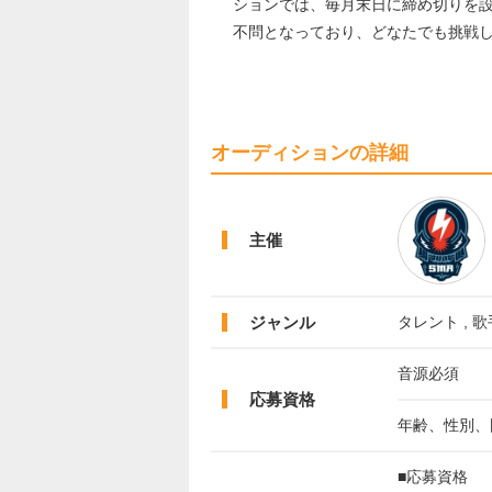
ションでは、毎月末日に締め切りを
不問となっており、どなたでも挑戦
オーディションの詳細
主催
ジャンル
タレント , 歌
音源必須
応募資格
年齢、性別、
■応募資格