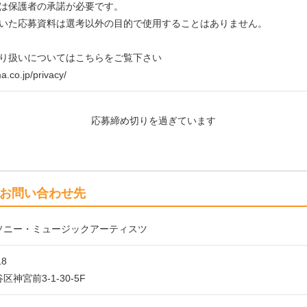
は保護者の承諾が必要です。
いた応募資料は選考以外の目的で使用することはありません。
り扱いについてはこちらをご覧下さい
a.co.jp/privacy/
応募締め切りを過ぎています
お問い合わせ先
​​​ニ​​​ー​​​・​​​ミ​​​ュ​​​ー​​​ジ​​​ッ​​​ク​​​ア​​​ー​​​テ​​​ィ​​​ス​​​ツ
18
​神​宮​前​3​-​1​-​3​0​-​5​F