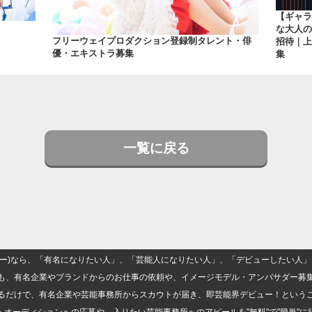
【ギャラ
な大人の
フリーウェイプロダクション登録制タレント・俳
招待｜上
優・エキストラ募集
集
一覧に戻る
(ナロー)なら、「有名になりたい人」、「芸能人になりたい人」、「デビューしたい
も、有名企業やブランドからのお仕事の依頼や、イメージモデル・アンバサダー募
るだけで、有名企業や芸能事務所からスカウトが届き、即芸能界デビュー！という
・オーディションへの応募や、入りたい芸能事務所へのアピールを"無料"で"簡単"に