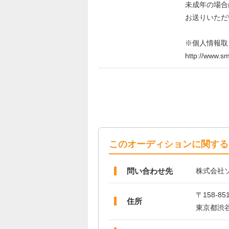
未成年の場合
お送りいただ
※個人情報取
http://www.sm
このオーディションに関する
問い合わせ先
株​​​式​​​会​​​社​​​ソ
〒158-85
住所
東​京​都​渋​谷​区