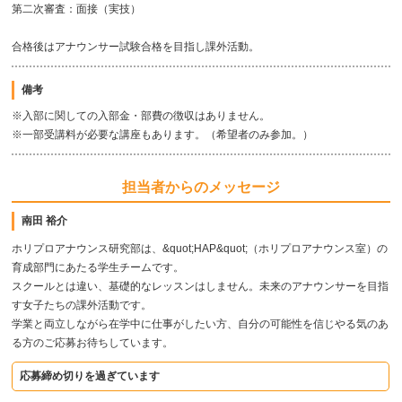
第二次審査：面接（実技）
合格後はアナウンサー試験合格を目指し課外活動。
備考
※入部に関しての入部金・部費の徴収はありません。
※一部受講料が必要な講座もあります。（希望者のみ参加。）
担当者からのメッセージ
南田 裕介
ホリプロアナウンス研究部は、&quot;HAP&quot;（ホリプロアナウンス室）の
育成部門にあたる学生チームです。
スクールとは違い、基礎的なレッスンはしません。未来のアナウンサーを目指
す女子たちの課外活動です。
学業と両立しながら在学中に仕事がしたい方、自分の可能性を信じやる気のあ
る方のご応募お待ちしています。
応募締め切りを過ぎています