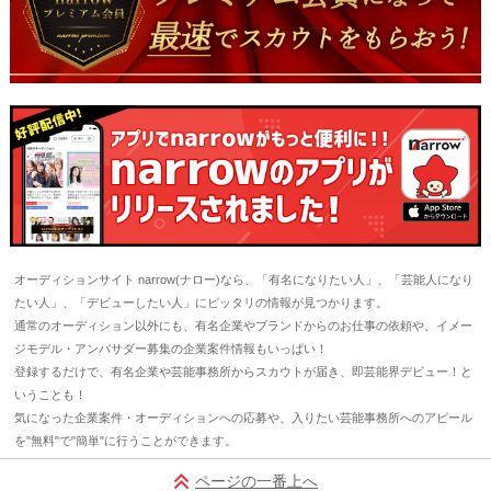
オーディションサイト narrow(ナロー)なら、「有名になりたい人」、「芸能人になり
たい人」、「デビューしたい人」にピッタリの情報が見つかります。
通常のオーディション以外にも、有名企業やブランドからのお仕事の依頼や、イメー
ジモデル・アンバサダー募集の企業案件情報もいっぱい！
登録するだけで、有名企業や芸能事務所からスカウトが届き、即芸能界デビュー！と
いうことも！
気になった企業案件・オーディションへの応募や、入りたい芸能事務所へのアピール
を"無料"で"簡単"に行うことができます。
ページの一番上へ