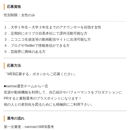
応募資格
性別制限：女性のみ
１．大学１年生～大学３年生までのアナウンサーを目指す女性
２．定期的にホリプロ目黒本社にて課外活動可能な方
３．ニコニコ生放送等の動画配信サイトに出演可能な方
４．ブログやTwitterで情報発信ができる方
５．芸能界に興味のある方
応募方法
「WEB応募する」ボタンからご応募ください。
■narrow運営チームから一言
音源や動画機能を利用して、自己紹介やパフォーマンスをプロダクションに
PRすると書類選考のプラスポイントになります！
他の人との差別化を図るためにも積極的にご利用下さい。
選考の流れ
第一次審査：narrowのWEB選考