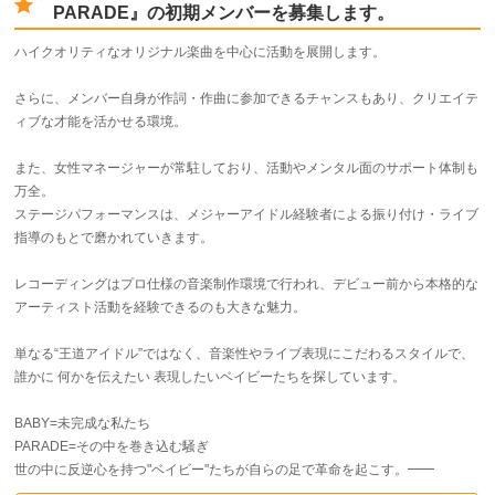
PARADE』の初期メンバーを募集します。
ハイクオリティなオリジナル楽曲を中心に活動を展開します。
さらに、メンバー自身が作詞・作曲に参加できるチャンスもあり、クリエイテ
ィブな才能を活かせる環境。
また、女性マネージャーが常駐しており、活動やメンタル面のサポート体制も
万全。
ステージパフォーマンスは、メジャーアイドル経験者による振り付け・ライブ
指導のもとで磨かれていきます。
レコーディングはプロ仕様の音楽制作環境で行われ、デビュー前から本格的な
アーティスト活動を経験できるのも大きな魅力。
単なる“王道アイドル”ではなく、音楽性やライブ表現にこだわるスタイルで、
誰かに 何かを伝えたい 表現したいベイビーたちを探しています。
BABY=未完成な私たち
PARADE=その中を巻き込む騒ぎ
世の中に反逆心を持つ"ベイビー"たちが自らの足で革命を起こす。━━