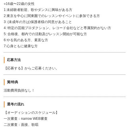
○16歳〜22歳の女性
1:未経験者歓迎、歌やダンスに興味がある方
2:東京を中心に関東圏でのレッスンやイベントに参加できる方
3: (未成年の方は)保護者様の同意があること
4: 特定の芸能プロダクション、レコード会社などと専属契約がない方
5: 合格後、都内での活動及びレッスン開始が可能な方
6:やる気のある方、素直な方
7:心身ともに健康な方
応募方法
【応募する】からご応募ください。
賞/特典
活動費用負担なし！
選考の流れ
【オーディションのスケジュール】
一次審査：narrow WEB審査
二次審査：面接、歌唱