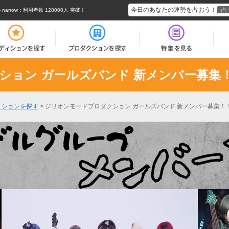
今日のあなたの運勢を占おう！
占
rrow
：利用者数 128000人 突破！
ション ガールズバンド 新メンバー募集
ィションを探す
>
ジリオンモードプロダクション ガールズバンド 新メンバー募集！