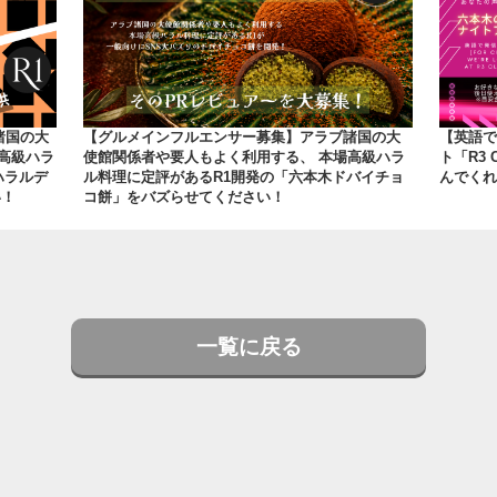
諸国の大
【グルメインフルエンサー募集】アラブ諸国の大
【英語で
高級ハラ
使館関係者や要人もよく利用する、 本場高級ハラ
ト「R3 
ハラルデ
ル料理に定評があるR1開発の「六本木ドバイチョ
んでくれ
い！
コ餅」をバズらせてください！
一覧に戻る