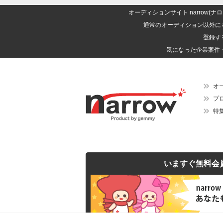
オーディションサイト narrow
通常のオーディション以外に
登録す
気になった企業案件
オ
プ
特
いますぐ無料会