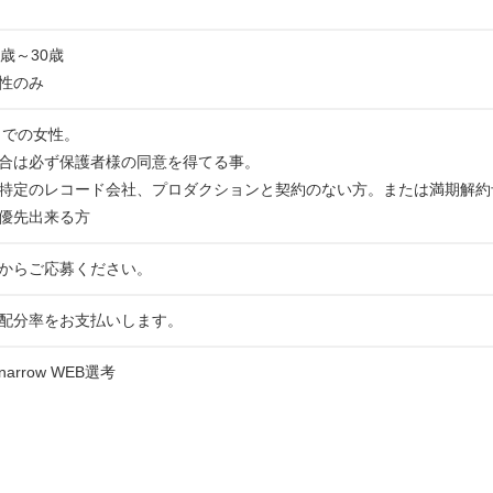
歳～30歳
性のみ
までの女性。
合は必ず保護者様の同意を得てる事。
特定のレコード会社、プロダクションと契約のない方。または満期解約
優先出来る方​
からご応募ください。
配分率をお支払いします。
rrow WEB選考