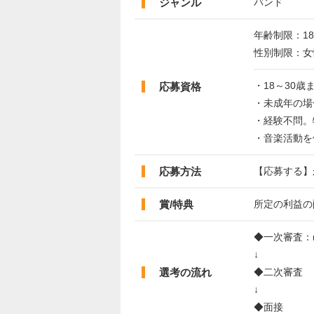
ジャンル
バンド
年齢制限：18
性別制限：女
・18～30歳
応募資格
・未成年の場
・経験不問。
・音楽活動を
応募方法
【応募する】
賞/特典
所定の利益の
◆一次審査：na
↓
選考の流れ
◆二次審査
↓
◆面接