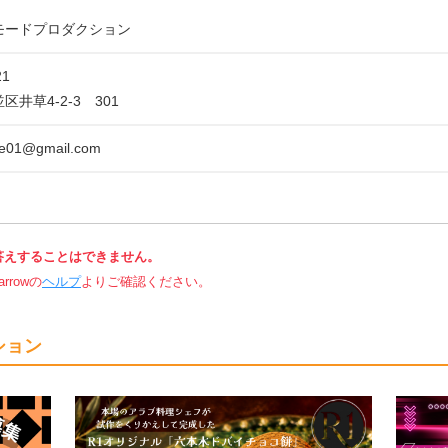
モードプロダクション
21
井草4-2-3 301
de01@gmail.com
答えすることはできません。
rowの
ヘルプ
よりご確認ください。
ション