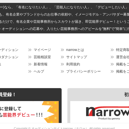
(ナロー)なら、「有名になりたい人」、「芸能人になりたい人」、「デビューしたい
も、有名企業やブランドからのお仕事の依頼や、イメージモデル・アンバサダー募
るだけで、有名企業や芸能事務所からスカウトが届き、即芸能界デビュー！という
・オーディションへの応募や、入りたい芸能事務所へのアピールを"無料"で"簡単"に
ーディション
マイページ
narrowとは
特定商
ロダクション
芸能相談室
サイトマップ
運営会
集
新着情報
利用規約
掲載を
ヘルプ
プライバシーポリシー
掲載を
員登録！
初
Copyright ©
オーディションサイトnarrow（ナロー）
All rights reserved.