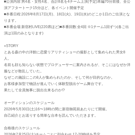
■公演内容:男4名・女性4名、合計8名を4チーム上演(予定)本編70分前後、全公
演アフタートーク15分ほど、各イベント開催予定
■本番日程:2026年8月17日(月)、18日(火)、19日(水)のどこか1日のご出演とな
ります。
■本番会場:新宿村LIVE(220席ほど)■本番回数:全4回 ※1チーム1回ずつ(各ご出
演は1回のみとなります)
⭐︎STORY
とある森の中の洋館に恋愛リアリティショーの撮影として集められた男女8
人。
名前も顔も知らない状態でプロデューサーに案内されるが、そこにはなぜか洋
服などが散乱していた。
なぜこの施設にこの8人が集められたのか、そして何が目的なのか。
お客様参加型で物語が進んでいく体験型脱出ゲーム舞台です。
果たして全員無事に脱出出来るのか!?
オーディションのスケジュール
2026年5月30日(土)16〜18時の間に新宿御苑前あたりにて開催。
自己紹介とお送りする簡単な台本を読んでいただきます。
合格後のスケジュール
2026年7月25日(土)チームごとに顔合わせ 17-20時頃を予定