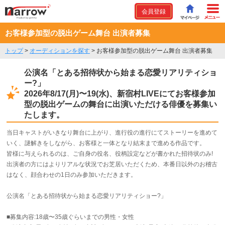
会員登録
お客様参加型の脱出ゲーム舞台 出演者募集
トップ
>
オーディションを探す
>
お客様参加型の脱出ゲーム舞台 出演者募集
公演名「とある招待状から始まる恋愛リアリティショ
ー?」
2026年8/17(月)〜19(水)、新宿村LIVEにてお客様参加
型の脱出ゲームの舞台に出演いただける俳優を募集い
たします。
当日キャストがいきなり舞台に上がり、進行役の進行にてストーリーを進めて
いく、謎解きをしながら、お客様と一体となり結末まで進める作品です。
皆様に与えられるのは、ご自身の役名、役柄設定などが書かれた招待状のみ!
出演者の方にはよりリアルな状況でお芝居いただくため、本番日以外のお稽古
はなく、顔合わせの1日のみ参加いただきます。
公演名「とある招待状から始まる恋愛リアリティショー?」
■募集内容:18歳〜35歳ぐらいまでの男性・女性