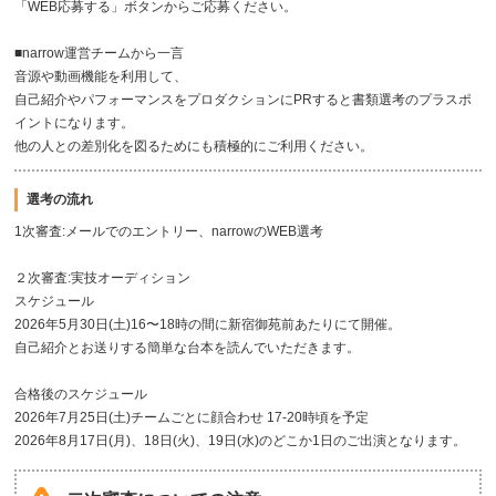
「WEB応募する」ボタンからご応募ください。
■narrow運営チームから一言
音源や動画機能を利用して、
自己紹介やパフォーマンスをプロダクションにPRすると書類選考のプラスポ
イントになります。
他の人との差別化を図るためにも積極的にご利用ください。
選考の流れ
1次審査:メールでのエントリー、narrowのWEB選考
２次審査:実技オーディション
スケジュール
2026年5月30日(土)16〜18時の間に新宿御苑前あたりにて開催。
自己紹介とお送りする簡単な台本を読んでいただきます。
合格後のスケジュール
2026年7月25日(土)チームごとに顔合わせ 17-20時頃を予定
2026年8月17日(月)、18日(火)、19日(水)のどこか1日のご出演となります。