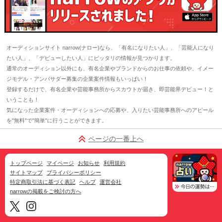
オーディションサイト narrow(ナロー)なら、「有名になりたい人」、「芸能人になり
たい人」、「デビューしたい人」にピッタリの情報が見つかります。
通常のオーディション以外にも、有名企業やブランドからのお仕事の依頼や、イメー
ジモデル・アンバサダー募集の企業案件情報もいっぱい！
登録するだけで、有名企業や芸能事務所からスカウトが届き、即芸能界デビュー！と
いうことも！
気になった企業案件・オーディションへの応募や、入りたい芸能事務所へのアピール
を"無料"で"簡単"に行うことができます。
ページの一番上へ
トップページ
マイページ
お知らせ
利用規約
サイトマップ
プライバシーポリシー
特定商取引法に基づく表記
ヘルプ
運営会社
narrowの掲載をご検討の方へ