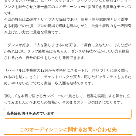
タップダンスを軸に、歌・パーカッション・ジャグリングなど多彩なパフォー
マンスを融合させた唯一無二のコメディーショーに参加できる貴重なチャンス
です。
今回の舞台は25周年という大きな節目であり、銀座・博品館劇場という歴史
ある劇場での公演。プロの現場で経験を積みながら、自分の表現力を一段階引
き上げたい方には最適な環境です。
「ダンスが好き」「人を楽しませるのが好き」「舞台に立ちたい」そんな想い
があればOK。タップ経験者はもちろん、ダンスや特技を活かしたい方も歓迎
されるため、自分の個性をしっかり発揮できます。
リハーサルは本番前の12月から本格的にスタートし、作品づくりに深く関わ
れるのも魅力。さらに、チケットバックや実力に応じたギャランティもあるた
め、やりがいだけでなく実績・収入面も期待できます。
“楽しい”を本気で届けるカンパニーの一員として、観客を笑顔にする舞台に立
ってみませんか？あなたの情熱が、そのままステージの輝きになります。
応募締め切りを過ぎています
このオーディションに関するお問い合わせ先