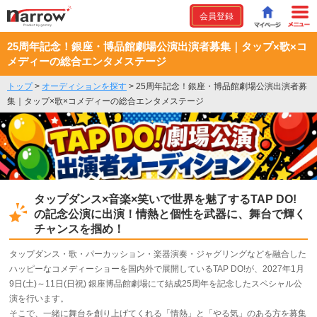
会員登録
25周年記念！銀座・博品館劇場公演出演者募集｜タップ×歌×コ
メディーの総合エンタメステージ
トップ
>
オーディションを探す
>
25周年記念！銀座・博品館劇場公演出演者募
集｜タップ×歌×コメディーの総合エンタメステージ
タップダンス×音楽×笑いで世界を魅了するTAP DO!
の記念公演に出演！情熱と個性を武器に、舞台で輝く
チャンスを掴め！
タップダンス・歌・パーカッション・楽器演奏・ジャグリングなどを融合した
ハッピーなコメディーショーを国内外で展開しているTAP DO!が、2027年1月
9日(土)～11日(日祝) 銀座博品館劇場にて結成25周年を記念したスペシャル公
演を行います。
そこで、一緒に舞台を創り上げてくれる「情熱」と「やる気」のある方を募集