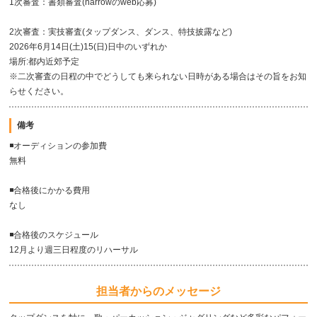
1次審査：書類審査(narrowのweb応募)
2次審査：実技審査(タップダンス、ダンス、特技披露など)
2026年6月14日(土)15(日)日中のいずれか
場所:都内近郊予定
※二次審査の日程の中でどうしても来られない日時がある場合はその旨をお知
らせください。
備考
◾️オーディションの参加費
無料
◾️合格後にかかる費用
なし
◾️合格後のスケジュール
12月より週三日程度のリハーサル
担当者からのメッセージ