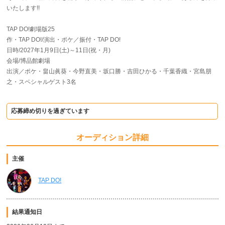
いたします!!
TAP DO!劇場版25
作・TAP DO!/演出・ポケ／振付・TAP DO!
日時/2027年1月9日(土)～11日(祝・月)
会場/博品館劇場
出演／ポケ・畠山眞葵・今野直美・坂口勝・吉田ひかる・千葉香織・宮島朋
之・スペシャルゲスト3名
応募締め切りを過ぎています
オーディション詳細
主催
TAP DO!
結果通知日