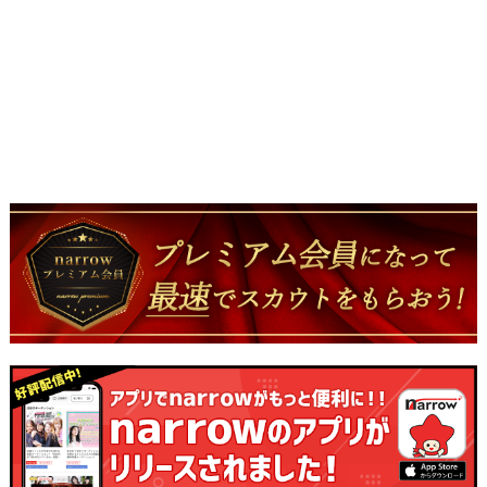
2,500社以上。 大手芸能事務所から新設プロダクション、企業案件
まで多数掲載！ あなたにぴったりのチャンスがきっと見つかりま
す。 エントリー期間 2026年7月18日（土）～8月31日（月） この
夏、人生が変わるきっかけを。 「やってみたい」 その気持ちがあ
れば十分です。 気になる事務所・案件へどんどん応募して、この
夏をあなたの転機にしよう！