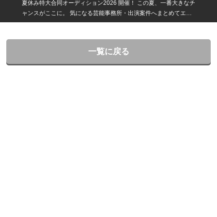
夏休み特大合同オーディション2026 開催！ この夏、一番大きなチ
ャンスがここに。 気になる芸能事務所・出演案件へまとめてエン
トリー！ 夏休みは、新しい挑戦を始める人が最も多いシーズン。
「芸能界に挑戦したい」 「モデルになりたい」 「インフルエンサ
ーとして活躍したい」 「まずは単発案件から経験を積みたい」 そ
一覧に戻る
んなあなたのために、narrowでは今年も夏休み特大合同オーディ
ションを開催します！ 一度のエントリーでチャンスが広がる！ 参
加企業・芸能事務所の中から、 気になる事務所・案件へ一括エン
トリー可能！ この夏だけの特別企画だからこそ、 普段は出会えな
い企業・事務所とも出会えるチャンスです。 こんな募集が勢ぞろ
い！ ・芸能事務所所属オーディション ・アイドル・アーティスト
募集 ・俳優・女優・声優募集 ・モデル募集 ・インフルエンサー・
SNSクリエイター募集 ・ライバー募集 ・PR案件・アンバサダー
募集 ・CM・MV・広告出演募集 ・映画・ドラマ・イベント出演者
募集 など、幅広いジャンルを一斉掲載！ 夏休みだからこそチャン
ス！ ✔︎ 学校が休みだから挑戦しやすい ✔︎ オーディション数が多い
時期 ✔︎ 新人募集に積極的な事務所が多数参加 ✔︎ 未経験歓迎案件も
多数掲載 こんな人におすすめ！ ・芸能界に興味がある ・何に向い
ているかわからない ・まずは何か一つチャレンジしてみたい ・芸
能で収入を持ちたい ・SNSを仕事にしたい ・夏休みのうちに経験
を積みたい ・夏休みに一気に複数社集中で面接したい ・将来の夢
につながる一歩を踏み出したい narrowならでは！ 累計掲載社数