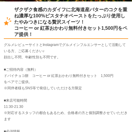
ザクザク食感のカダイフに北海道産バターのコクを重
ね濃厚な100%ピスタチオペーストをたっぷり使用し
たやみつきになる贅沢スイーツ！
コーヒー or 紅茶おかわり無料付きセット1,500円をペ
ア提供！
グルメレビューサイトとInstagramでグルメインフルエンサーとして活動して
いる方、ご応募ください♪
顔出し不問、年齢性別も不問です。
■ご招待内容（無料）
ドバイチョコ餅 コーヒー or 紅茶おかわり無料付きセット 1,500円
をペアでご提供。
※同伴者様もSNS等で発信していただける方限定
■来店可能時間
11:30-21:30
※対応するスタッフの都合もあるため、合格者の方と個別調整させていただき
ます
■必須情報