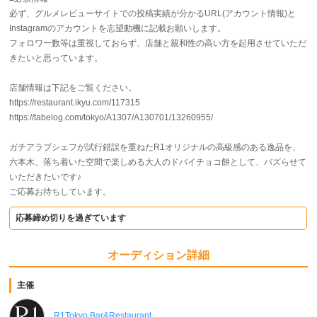
必ず、グルメレビューサイトでの投稿実績が分かるURL(アカウント情報)と
Instagramのアカウントを志望動機に記載お願いします。
フォロワー数等は重視しておらず、店舗と親和性の高い方を起用させていただ
きたいと思っています。
店舗情報は下記をご覧ください。
https://restaurant.ikyu.com/117315
https://tabelog.com/tokyo/A1307/A130701/13260955/
ガチアラブシェフが試行錯誤を重ねたR1オリジナルの高級感のある逸品を、
六本木、落ち着いた空間で楽しめる大人のドバイチョコ餅として、バズらせて
いただきたいです♪
ご応募お待ちしています。
応募締め切りを過ぎています
オーディション詳細
主催
R1Tokyo Bar&Restaurant