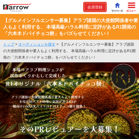
会員登録
【グルメインフルエンサー募集】アラブ諸国の大使館関係者や要
人もよく利用する、 本場高級ハラル料理に定評があるR1開発の
「六本木ドバイチョコ餅」をバズらせてください！
トップ
>
オーディションを探す
>
【グルメインフルエンサー募集】アラブ諸国
の大使館関係者や要人もよく利用する、 本場高級ハラル料理に定評があるR1開
発の「六本木ドバイチョコ餅」をバズらせてください！