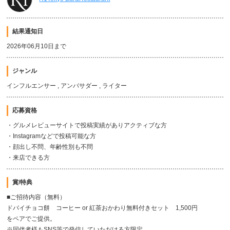
結果通知日
2026年06月10日まで
ジャンル
インフルエンサー , アンバサダー , ライター
応募資格
・グルメレビューサイトで投稿実績がありアクティブな方
・Instagramなどで投稿可能な方
・顔出し不問、年齢性別も不問
・来店できる方
賞/特典
■ご招待内容（無料）
ドバイチョコ餅 コーヒー or 紅茶おかわり無料付きセット 1,500円
をペアでご提供。
※同伴者様もSNS等で発信していただける方限定