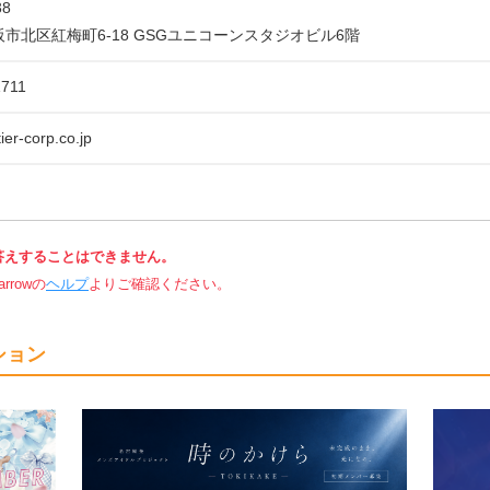
38
市北区紅梅町6-18 GSGユニコーンスタジオビル6階
1711
ier-corp.co.jp
答えすることはできません。
rowの
ヘルプ
よりご確認ください。
ション