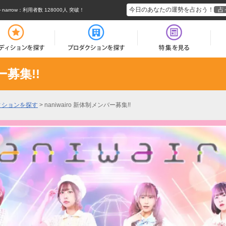
今日のあなたの運勢を占おう！
占
rrow
：利用者数 128000人 突破！
ー募集!!
ィションを探す
>
naniwairo 新体制メンバー募集!!