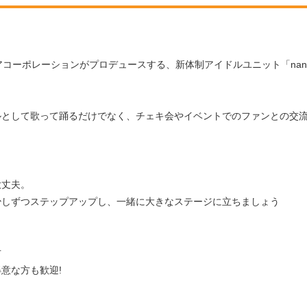
コーポレーションがプロデュースする、新体制アイドルユニット「nani
ルとして歌って踊るだけでなく、チェキ会やイベントでのファンとの交
。
大丈夫。
少しずつステップアップし、一緒に大きなステージに立ちましょう
方
意な方も歓迎!