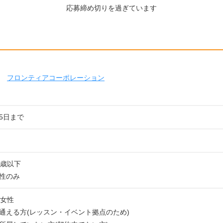
応募締め切りを過ぎています
フロンティアコーポレーション
25日まで
6歳以下
性のみ
の女性
通える方(レッスン・イベント拠点のため)