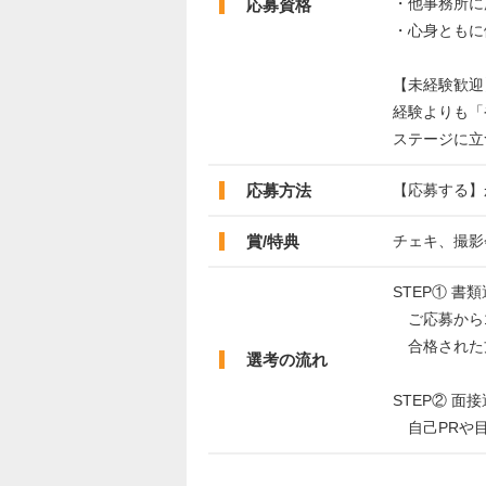
・他事務所に
応募資格
・心身ともに
【未経験歓迎
経験よりも「
ステージに立
応募方法
【応募する】
賞/特典
チェキ、撮影
STEP① 書
ご応募から1
合格された
選考の流れ
STEP② 面接
自己PRや目