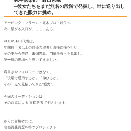
鈍牛倶楽部・野口紫穂
─彼女たちをまだ無名の段階で発掘し、世に送り出し
てきた眼力に挑め。
アービング・フラーム・尾木プロ・鈍牛へ─
次に繋がる入口が、ここにある。
POLASTAR代表は、
年間数千名以上の俳優志望者と直接面接を行い、
その中から奈緒、田畑志真、門脇遥香らを見出し、
第一線の現場へと導いてきました。
肩書きやフォロワーではなく、
「現場で通用するか」「伸びるか」
その一点で見抜いてきた“眼力”。
今回のオーディションは、
その西原による 直接選考 で行われます。
さらに合格者には、
映画賞受賞歴を持つプロジェクト