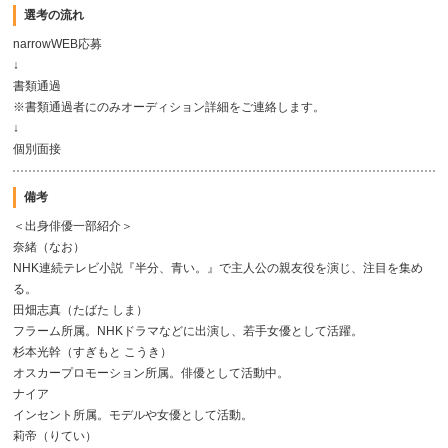
選考の流れ
narrowWEB応募
↓
書類通過
※書類通過者にのみオーディション詳細をご連絡します。
↓
個別面接
備考
＜出身俳優一部紹介＞
奈緒（なお）
NHK連続テレビ小説『半分、青い。』で主人公の親友役を演じ、注目を集め
る。
田畑志真（たばた しま）
フラーム所属。NHKドラマなどに出演し、若手女優として活躍。
杉本光幹（すぎもと こうき）
オスカープロモーション所属。俳優として活動中。
ナイア
インセント所属。モデルや女優として活動。
莉帝（りてい）