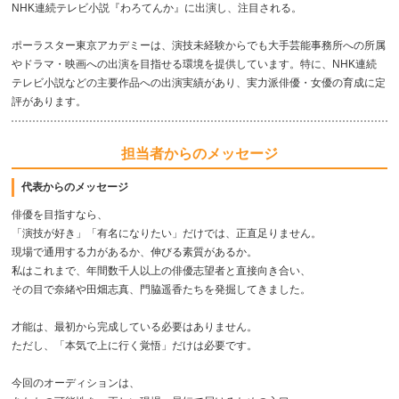
NHK連続テレビ小説『わろてんか』に出演し、注目される。
ポーラスター東京アカデミーは、演技未経験からでも大手芸能事務所への所属
やドラマ・映画への出演を目指せる環境を提供しています。特に、NHK連続
テレビ小説などの主要作品への出演実績があり、実力派俳優・女優の育成に定
評があります。
担当者からのメッセージ
代表からのメッセージ
俳優を目指すなら、
「演技が好き」「有名になりたい」だけでは、正直足りません。
現場で通用する力があるか、伸びる素質があるか。
私はこれまで、年間数千人以上の俳優志望者と直接向き合い、
その目で奈緒や田畑志真、門脇遥香たちを発掘してきました。
才能は、最初から完成している必要はありません。
ただし、「本気で上に行く覚悟」だけは必要です。
今回のオーディションは、