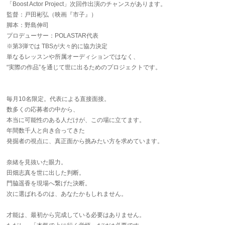
「Boost Actor Project」次回作出演のチャンスがあります。
監督：戸田彬弘（映画『市子』）
脚本：野島伸司
プロデューサー：POLASTAR代表
※第3弾では TBSが大々的に協力決定
単なるレッスンや所属オーディションではなく、
“実際の作品”を通じて世に出るためのプロジェクトです。
毎月10名限定。代表による直接面接。
数多くの応募者の中から、
本当に可能性のある人だけが、この場に立てます。
年間数千人と向き合ってきた
発掘者の視点に、真正面から挑みたい方を求めています。
奈緒を見抜いた眼力。
田畑志真を世に出した判断。
門脇遥香を現場へ繋げた決断。
次に選ばれるのは、あなたかもしれません。
才能は、最初から完成している必要はありません。