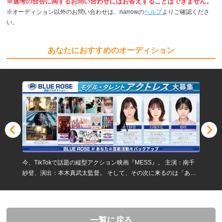
※選考の合否に関するお問い合わせにはお答えすることはできません。
※オーディション以外のお問い合わせは、narrowの
ヘルプ
よりご確認くださ
い。
あなたにおすすめのオーディション
今、TikTokで話題の縦型アクション映画『MESS』。 主演：南千
紗登、演出：本木真武太監督。 そして、その次に来るのは「あな
た」かもしれません。
一覧に戻る