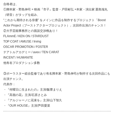
合格者は、
①脚本家・野島伸司 × 映画『市子』監督・戸田彬弘 ×本家・演出家 栗島瑞丸
（研音）がタッグを組み、
“これから期待される俳優” をメインに作品を制作するプロジェクト「Boost
Actor Project（ブーストアクタープロジェクト）」次回作出演のチャンス！
②大手芸能事務所との面談交渉権あり！
FLAmmE / KEN ON / STARDUST
TOP COAT / AMUSE / Irving
OSCAR PROMOTION / FOSTER
テアトルアカデミー / avex / TEN CARAT
INCENT / HUMANITE
他有名プロダクション多数
③ポーラスター総合監修であり有名脚本家・野島伸司が制作する次回作品にも
出演チャンス。
代表作：
・『何曜日に生まれたの』主演/飯豊まりえ
・『高嶺の花』主演/石原さとみ
・『アルジャーノに花束を』主演/山下智久
・『OUR HOUSE』主演/芦田愛菜