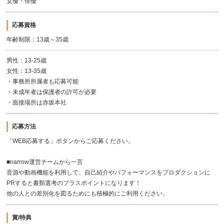
女優・俳優
応募資格
年齢制限：13歳～35歳
男性：13-25歳
女性：13-35歳
・事務所所属者も応募可能
・未成年者は保護者の許可が必要
・面接場所は赤坂本社
応募方法
「WEB応募する」ボタンからご応募ください。
■narrow運営チームから一言
音源や動画機能を利用して、自己紹介やパフォーマンスをプロダクションに
PRすると書類選考のプラスポイントになります！
他の人との差別化を図るためにも積極的にご利用ください。
賞/特典