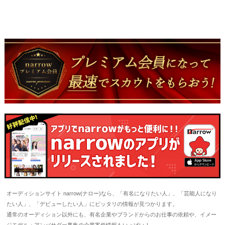
オーディションサイト narrow(ナロー)なら、「有名になりたい人」、「芸能人になり
たい人」、「デビューしたい人」にピッタリの情報が見つかります。
通常のオーディション以外にも、有名企業やブランドからのお仕事の依頼や、イメー