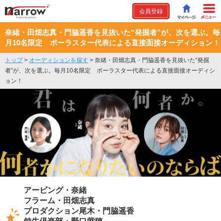
会員登録
奈緒・田畑志真・門脇遥香を見抜いた“発掘者”が、次を選ぶ。毎
月10名限定 ポーラスター代表による直接面接オーディション！
トップ
>
オーディションを探す
>
奈緒・田畑志真・門脇遥香を見抜いた“発掘
者”が、次を選ぶ。毎月10名限定 ポーラスター代表による直接面接オーディシ
ョン！
アービング・奈緒
フラーム・田畑志真
プロダクション尾木・門脇遥香