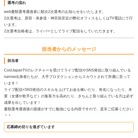
選考の流れ
web書類選考通過者に順次2次選考のお知らせをいたします。
2次選考は、原宿・表参道・神宮前至近の弊社オフィスもしくはTV電話にて行
います。
2次選考合格者は、ライバーとしてライブ配信をしていただきます。
担当者からのメッセージ
担当者
CoolJapanTVのレクチャーを受けてライブ配信やSNS発信に取り組んでいる
narrow出身者たちが、大手プロダクションからスカウトされて所属に至って
います！
ライブ配信×SNS発信のスキルを上げてお金を稼いだり、有名になったり、本
業（女優や歌手など）の集客力を高めたり、きちんと取り組んでいる方は必ず
成果を出しています！
書類選考通過後の面接がすでに勉強になる内容ですので、是非ご応募ください
＾＾
応募締め切りを過ぎています