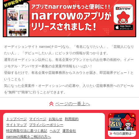
オーディションサイト narrow(ナロー)なら、「有名になりたい人」、「芸能人になり
たい人」、「デビューしたい人」にピッタリの情報が見つかります。
通常のオーディション以外にも、有名企業やブランドからのお仕事の依頼や、イメー
ジモデル・アンバサダー募集の企業案件情報もいっぱい！
登録するだけで、有名企業や芸能事務所からスカウトが届き、即芸能界デビュー！と
いうことも！
気になった企業案件・オーディションへの応募や、入りたい芸能事務所へのアピール
を"無料"で"簡単"に行うことができます。
ページの一番上へ
トップページ
マイページ
お知らせ
利用規約
サイトマップ
プライバシーポリシー
特定商取引法に基づく表記
ヘルプ
運営会社
narrowの掲載をご検討の方へ