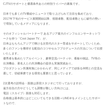
CJTVのサポートと優遇条件ありの特別ライバーの募集です。
日本でも多くのTV番組やニュースで取り上げられて注目を集めており、
2017年下旬のサービス展開開始以降、視聴者数、配信者数ともに破竹の勢い
で増加しているメディアになります。
そのオフィシャルパートナーで あるアジア最大のインフルエンサーネットワ
ークを持つ「Cool Japan TV」 が、
日本はもちろんアジアで輝ける次世代のスター育成をサポートしていくため、
多くのファンを獲得する配信のコツやセルフプロデュースの方法について伝授
いたします。
優秀者を集めたリアルイベント、豪華交流パーティや、看板や雑誌、TV等の
出演機会、著名人との共演機会の提供も実施実績あり。
プロダクション所属有無にかかわらず、同じメディアで頑張る仲間との交流を
通して、切磋琢磨できる環境も重要だと思っています。
2次選考の説明会・面接は原宿スタジオにて行っておりますが、
遠方在住の方やどうしても調整が難しい方向けには、
電話（スカイプ）面接も対応します。
合格後は基本的にはどこにいてもできる活動＋LINE＠をメインとしたサポー
トなので、