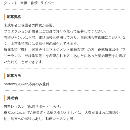
タレント , 女優・俳優 , ライバー
応募資格
未成年者は保護者の同意が必要。
プロダクション所属者はご自身で許可を取って応募してください。
志望ジャンルは不問、電話面接も多用しており、居住地も首都圏にこだわりな
く、上京希望者には提携住居の紹介もできます。
所属希望（弊社、関連会社にマネジメント依頼希望）の方、正式所属以外（フ
リーランス、登録希望等）を希望される方、あなたにあった契約形態をお選び
いただくことができます。
応募方法
narrowでのweb応募のみ受付
賞/特典
無料レッスン（配信サポート）あり。
※ Cool Japan TV 表参道・原宿スタジオもしくは、人数が集まれば関西や
他、地方への出張もあり。動画レッスンも可。