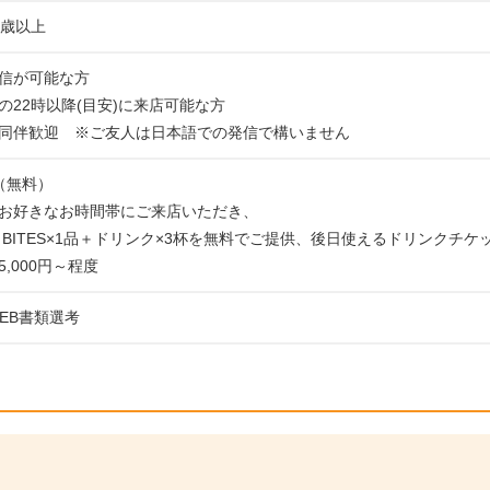
0歳以上
信が可能な方
の22時以降(目安)に来店可能な方
同伴歓迎 ※ご友人は日本語での発信で構いません
（無料）
お好きなお時間帯にご来店いただき、
R BITES×1品＋ドリンク×3杯を無料でご提供、後日使えるドリンクチケ
,000円～程度
WEB書類選考