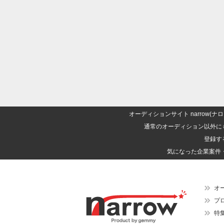
オーディションサイト narrow
通常のオーディション以外に
登録す
気になった企業案件
オ
プ
特