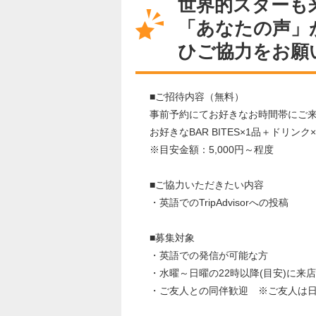
世界的スターも
「あなたの声」
ひご協力をお願
■ご招待内容（無料）
事前予約にてお好きなお時間帯にご
お好きなBAR BITES×1品＋ドリ
※目安金額：5,000円～程度
■ご協力いただきたい内容
・英語でのTripAdvisorへの投稿
■募集対象
・英語での発信が可能な方
・水曜～日曜の22時以降(目安)に来
・ご友人との同伴歓迎 ※ご友人は