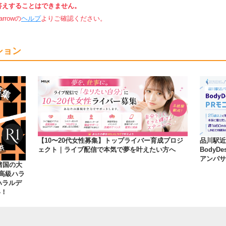
答えすることはできません。
rowの
ヘルプ
よりご確認ください。
ション
【10〜20代女性募集】トップライバー育成プロジ
品川駅近
ェクト｜ライブ配信で本気で夢を叶えたい方へ
BodyD
アンバサ
諸国の大
高級ハラ
ハラルデ
い！