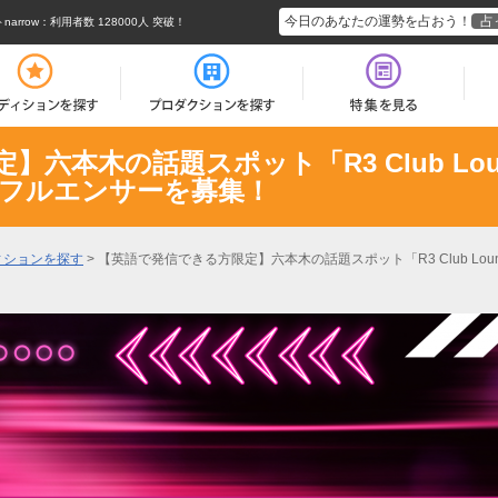
今日のあなたの運勢を占おう！
占
rrow
：利用者数 128000人 突破！
六本木の話題スポット「R3 Club Lo
フルエンサーを募集！
ィションを探す
>
【英語で発信できる方限定】六本木の話題スポット「R3 Club Lo