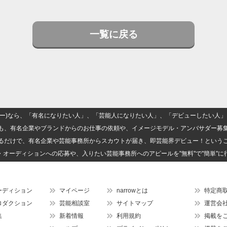
一覧に戻る
(ナロー)なら、「有名になりたい人」、「芸能人になりたい人」、「デビューしたい
も、有名企業やブランドからのお仕事の依頼や、イメージモデル・アンバサダー募
るだけで、有名企業や芸能事務所からスカウトが届き、即芸能界デビュー！という
・オーディションへの応募や、入りたい芸能事務所へのアピールを"無料"で"簡単"に
ーディション
マイページ
narrowとは
特定商
ロダクション
芸能相談室
サイトマップ
運営会
集
新着情報
利用規約
掲載を