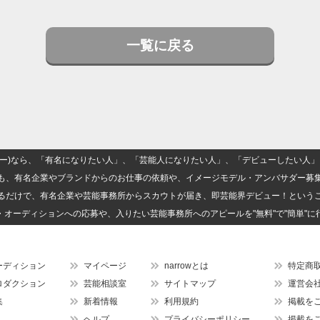
一覧に戻る
(ナロー)なら、「有名になりたい人」、「芸能人になりたい人」、「デビューしたい
も、有名企業やブランドからのお仕事の依頼や、イメージモデル・アンバサダー募
るだけで、有名企業や芸能事務所からスカウトが届き、即芸能界デビュー！という
・オーディションへの応募や、入りたい芸能事務所へのアピールを"無料"で"簡単"に
ーディション
マイページ
narrowとは
特定商
ロダクション
芸能相談室
サイトマップ
運営会
集
新着情報
利用規約
掲載を
ヘルプ
プライバシーポリシー
掲載を