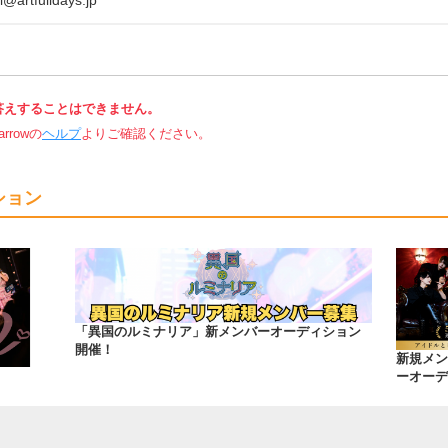
@artfulldays.jp
答えすることはできません。
rowの
ヘルプ
よりご確認ください。
ション
「異国のルミナリア」新メンバーオーディション
開催！
新規メン
ーオーデ