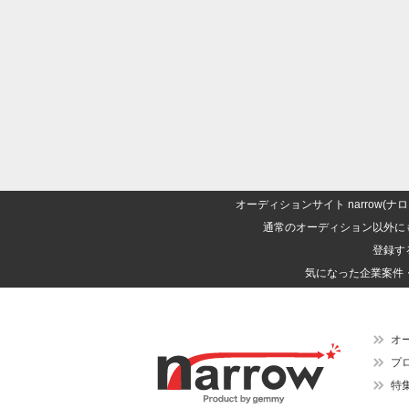
オーディションサイト narrow
通常のオーディション以外に
登録す
気になった企業案件
オ
プ
特