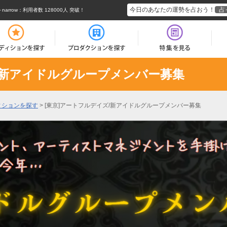
今日のあなたの運勢を占おう！
占
rrow
：利用者数 128000人 突破！
/新アイドルグループメンバー募集
ィションを探す
>
[東京]アートフルデイズ/新アイドルグループメンバー募集