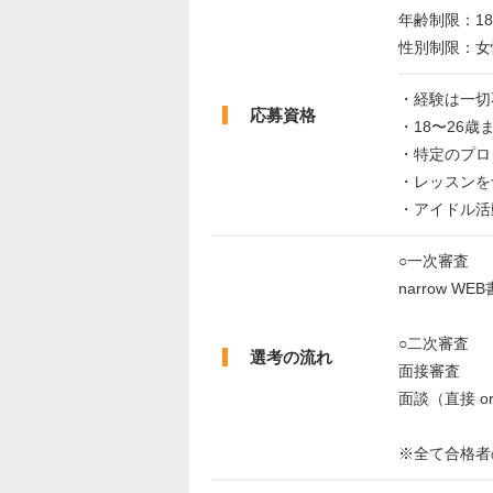
年齢制限：18
性別制限：女
・経験は一切
応募資格
・18〜26
・特定のプロ
・レッスンを
・アイドル活
○一次審査
narrow W
○二次審査
選考の流れ
面接審査
面談（直接 
※全て合格者