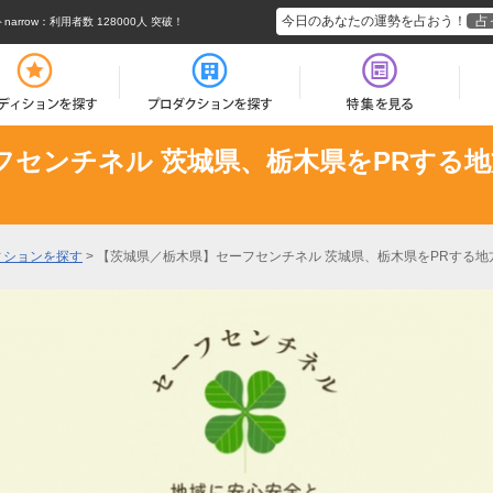
今日のあなたの運勢を占おう！
占
rrow
：利用者数 128000人 突破！
フセンチネル 茨城県、栃木県をPRする
ィションを探す
>
【茨城県／栃木県】セーフセンチネル 茨城県、栃木県をPRする