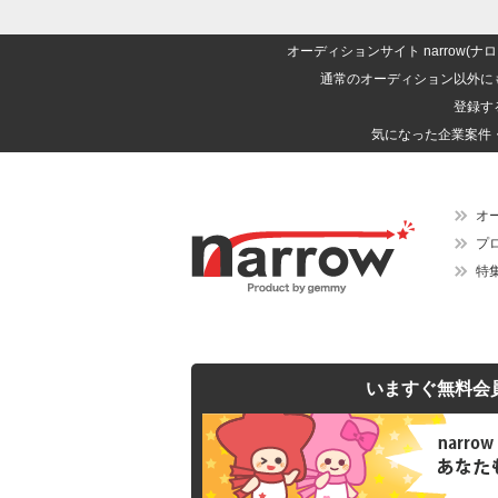
オーディションサイト narrow
通常のオーディション以外に
登録す
気になった企業案件
オ
プ
特
いますぐ無料会