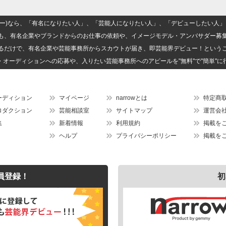
(ナロー)なら、「有名になりたい人」、「芸能人になりたい人」、「デビューしたい
も、有名企業やブランドからのお仕事の依頼や、イメージモデル・アンバサダー募
るだけで、有名企業や芸能事務所からスカウトが届き、即芸能界デビュー！という
・オーディションへの応募や、入りたい芸能事務所へのアピールを"無料"で"簡単"に
ーディション
マイページ
narrowとは
特定商
ロダクション
芸能相談室
サイトマップ
運営会
集
新着情報
利用規約
掲載を
ヘルプ
プライバシーポリシー
掲載を
員登録！
初