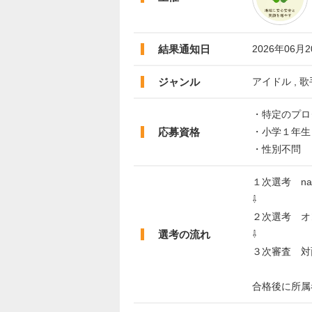
結果通知日
2026年06月
ジャンル
アイドル , 歌
・特定のプロ
応募資格
・小学１年生
・性別不問
１次選考 nar
⇩
２次選考 オ
選考の流れ
⇩
３次審査 対
合格後に所属