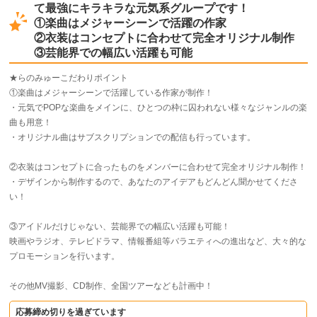
て最強にキラキラな元気系グループです！
①楽曲はメジャーシーンで活躍の作家
②衣装はコンセプトに合わせて完全オリジナル制作
③芸能界での幅広い活躍も可能
★らのみゅーこだわりポイント
①楽曲はメジャーシーンで活躍している作家が制作！
・元気でPOPな楽曲をメインに、ひとつの枠に囚われない様々なジャンルの楽
曲も用意！
・オリジナル曲はサブスクリプションでの配信も行っています。
②衣装はコンセプトに合ったものをメンバーに合わせて完全オリジナル制作！
・デザインから制作するので、あなたのアイデアもどんどん聞かせてくださ
い！
③アイドルだけじゃない、芸能界での幅広い活躍も可能！
映画やラジオ、テレビドラマ、情報番組等バラエティへの進出など、大々的な
プロモーションを行います。
その他MV撮影、CD制作、全国ツアーなども計画中！
応募締め切りを過ぎています