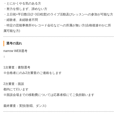
・とにかくやる気のある方
・努力を惜しまず、諦めない方
・土日祝+平日数日(2~3日程度)のライブ活動及びレッスンへの参加が可能な方
・経験者、未経験者不問
・特定の芸能事務所やレコード会社などへの所属が無い方(合格後速やかに所
属可能な方)
選考の流れ
narrow WEB選考
↓
1次審査：書類選考
※合格者にのみ2次審査のご連絡をします
2次審査：面談
都内にて行います
※面談会場までの移動費については応募者様にてご負担願います
最終審査：実技(歌唱、ダンス)