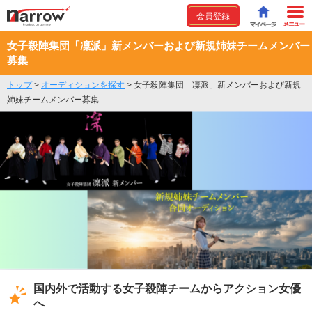
会員登録
女子殺陣集団「凜派」新メンバーおよび新規姉妹チームメンバー
募集
トップ
>
オーディションを探す
>
女子殺陣集団「凜派」新メンバーおよび新規
姉妹チームメンバー募集
国内外で活動する女子殺陣チームからアクション女優
へ