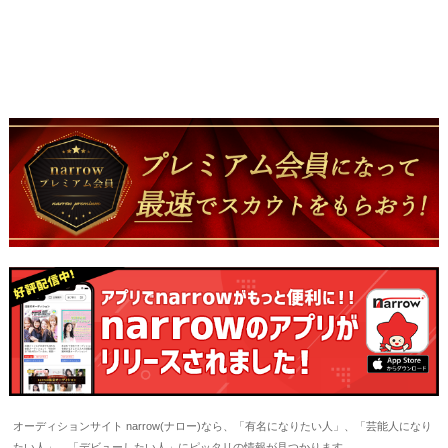
オーディションサイト narrow(ナロー)なら、「有名になりたい人」、「芸能人になり
たい人」、「デビューしたい人」にピッタリの情報が見つかります。