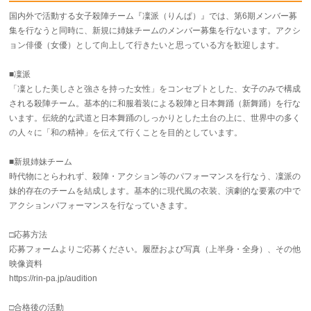
国内外で活動する女子殺陣チーム『凜派（りんぱ）』では、第6期メンバー募
集を行なうと同時に、新規に姉妹チームのメンバー募集を行ないます。アクシ
ョン俳優（女優）として向上して行きたいと思っている方を歓迎します。
■凜派
「凜とした美しさと強さを持った女性」をコンセプトとした、女子のみで構成
される殺陣チーム。基本的に和服着装による殺陣と日本舞踊（新舞踊）を行な
います。伝統的な武道と日本舞踊のしっかりとした土台の上に、世界中の多く
の人々に「和の精神」を伝えて行くことを目的としています。
■新規姉妹チーム
時代物にとらわれず、殺陣・アクション等のパフォーマンスを行なう、凜派の
妹的存在のチームを結成します。基本的に現代風の衣装、演劇的な要素の中で
アクションパフォーマンスを行なっていきます。
□応募方法
応募フォームよりご応募ください。履歴および写真（上半身・全身）、その他
映像資料
https://rin-pa.jp/audition
□合格後の活動