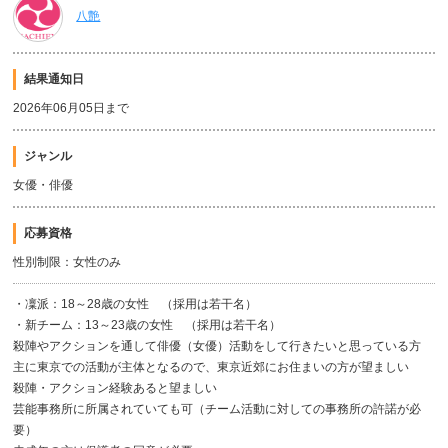
八艶
結果通知日
2026年06月05日まで
ジャンル
女優・俳優
応募資格
性別制限：女性のみ
・凜派：18～28歳の女性 （採用は若干名）
・新チーム：13～23歳の女性 （採用は若干名）
殺陣やアクションを通して俳優（女優）活動をして行きたいと思っている方
主に東京での活動が主体となるので、東京近郊にお住まいの方が望ましい
殺陣・アクション経験あると望ましい
芸能事務所に所属されていても可（チーム活動に対しての事務所の許諾が必
要）