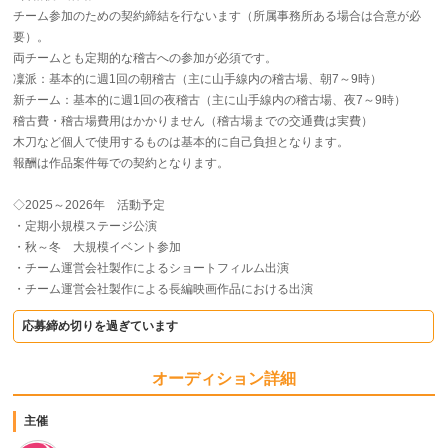
チーム参加のための契約締結を行ないます（所属事務所ある場合は合意が必
要）。
両チームとも定期的な稽古への参加が必須です。
凜派：基本的に週1回の朝稽古（主に山手線内の稽古場、朝7～9時）
新チーム：基本的に週1回の夜稽古（主に山手線内の稽古場、夜7～9時）
稽古費・稽古場費用はかかりません（稽古場までの交通費は実費）
木刀など個人で使用するものは基本的に自己負担となります。
報酬は作品案件毎での契約となります。
◇2025～2026年 活動予定
・定期小規模ステージ公演
・秋～冬 大規模イベント参加
・チーム運営会社製作によるショートフィルム出演
・チーム運営会社製作による長編映画作品における出演
応募締め切りを過ぎています
オーディション詳細
主催