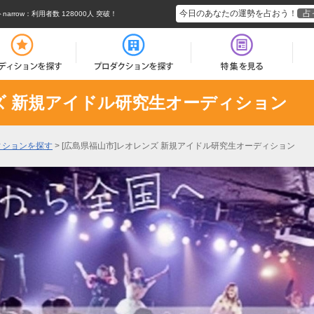
今日のあなたの運勢を占おう！
占
rrow
：利用者数 128000人 突破！
ズ 新規アイドル研究生オーディション
ィションを探す
>
[広島県福山市]レオレンズ 新規アイドル研究生オーディション