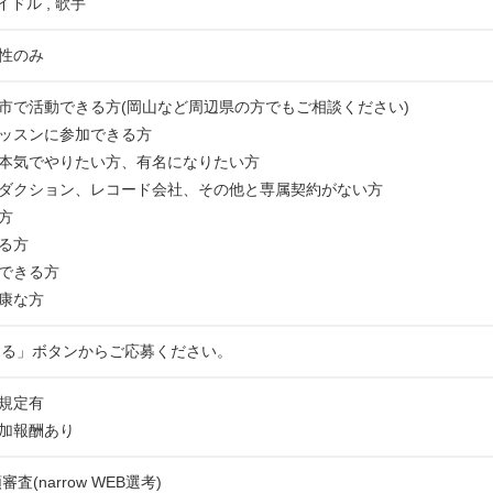
イドル , 歌手
性のみ
市で活動できる方(岡山など周辺県の方でもご相談ください)
ッスンに参加できる方
本気でやりたい方、有名になりたい方
ダクション、レコード会社、その他と専属契約がない方
方
る方
できる方
康な方
する」ボタンからご応募ください。
規定有
加報酬あり
査(narrow WEB選考)