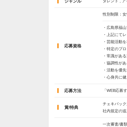
ジャンル
タレント , ア
性別制限：女
・広島県福山
・上記にてレ
・芸能活動を
応募資格
・特定のプロ
・常識がある
・協調性があ
・活動を優先
・心身共に健
応募方法
「WEB応募
チェキバック
賞/特典
社内規定の追
一次審査/書類審