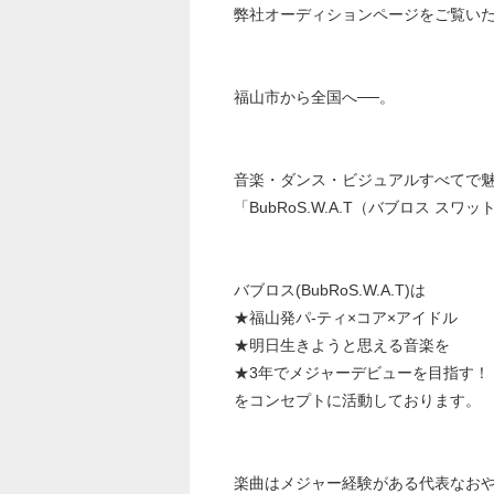
弊社オーディションページをご覧い
福山市から全国へ──。
音楽・ダンス・ビジュアルすべてで
「BubRoS.W.A.T（バブロス ス
バブロス(BubRoS.W.A.T)は
★福山発パ-ティ×コア×アイドル
★明日生きようと思える音楽を
★3年でメジャーデビューを目指す！
をコンセプトに活動しております。
楽曲はメジャー経験がある代表なお