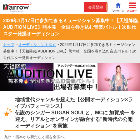
会員登録
2026年1月17日に参加できるミュージシャン募集中！【天祖降臨
AUDITION LIVE】熊本発 全国を巻き込む音楽バトル！次世代
スター発掘オーディション
トップ
>
オーディションを探す
>
2026年1月17日に参加できるミュージシャン
募集中！【天祖降臨 AUDITION LIVE】熊本発 全国を巻き込む音楽バトル！次
世代スター発掘オーディション
地域世代ジャンルを超えた【公開オーディション×ラ
イブパフォーマンス】
伝説のシンガー SUGAR SOULと、MCに 加賀成一 を
迎え、リアルとオンラインが融合する“新時代の公開
オーディション”を実施
九州・熊本から新たな才能を全国へ。