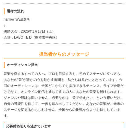
選考の流れ
narrow WEB選考
↓
決勝大会：2026年1月17日（土）
会場：LABO TE.D（熊本市中央区）
担当者からのメッセージ
オーディション担当
音楽を愛するすべての人へ。プロを目指す方も、初めてステージに立つ方も、
あなたの“音”が誰かの心を動かす瞬間を、私たちは見たいと思っています。今
回のオーディションは、全国どこからでも参加できるチャンス。ライブ会場だ
けでなく、オンライン配信を通じて多くの人にあなたの音楽を届けられます。
ジャンルや経験は問いません。必要なのは「音で伝えたい」という想いだけ。
自分の可能性を信じて、一歩を踏み出してください。あなたの音楽が、未来の
ステージを変えるかもしれません。全国からの挑戦を心よりお待ちしていま
す。
応募締め切りを過ぎています