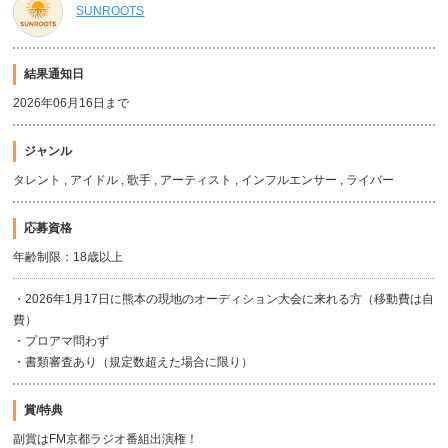
SUNROOTS
結果通知日
2026年06月16日まで
ジャンル
タレント , アイドル , 歌手 , アーティスト , インフルエンサー , ライバー
応募資格
年齢制限：18歳以上
・2026年1月17日に熊本の現地のオーディション大会に来れる方（移動費は自
費）
・プロアマ問わず
・書類審査あり（規定数超えた場合に限り）
賞/特典
副賞はFM京都ラジオ番組出演権！