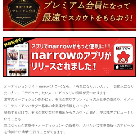
オーディションサイト narrow(ナロー)なら、「有名になりたい人」、「芸能人になり
たい人」、「デビューしたい人」にピッタリの情報が見つかります。
通常のオーディション以外にも、有名企業やブランドからのお仕事の依頼や、イメー
ジモデル・アンバサダー募集の企業案件情報もいっぱい！
登録するだけで、有名企業や芸能事務所からスカウトが届き、即芸能界デビュー！と
いうことも！
気になった企業案件・オーディションへの応募や、入りたい芸能事務所へのアピール
を"無料"で"簡単"に行うことができます。