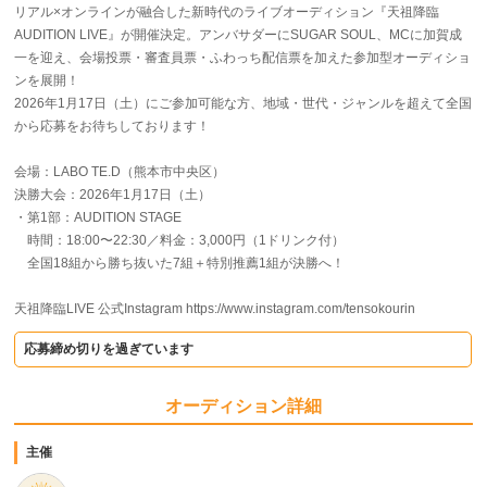
リアル×オンラインが融合した新時代のライブオーディション『天祖降臨
AUDITION LIVE』が開催決定。アンバサダーにSUGAR SOUL、MCに加賀成
一を迎え、会場投票・審査員票・ふわっち配信票を加えた参加型オーディショ
ンを展開！
2026年1月17日（土）にご参加可能な方、地域・世代・ジャンルを超えて全国
から応募をお待ちしております！
会場：LABO TE.D（熊本市中央区）
決勝大会：2026年1月17日（土）
・第1部：AUDITION STAGE
時間：18:00〜22:30／料金：3,000円（1ドリンク付）
全国18組から勝ち抜いた7組＋特別推薦1組が決勝へ！
天祖降臨LIVE 公式Instagram https://www.instagram.com/tensokourin
応募締め切りを過ぎています
オーディション詳細
主催