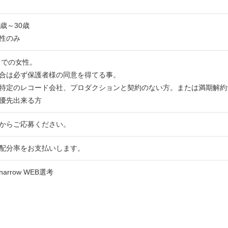
歳～30歳
性のみ
までの女性。
合は必ず保護者様の同意を得てる事。
特定のレコード会社、プロダクションと契約のない方。または満期解約
優先出来る方​
からご応募ください。
配分率をお支払いします。
rrow WEB選考