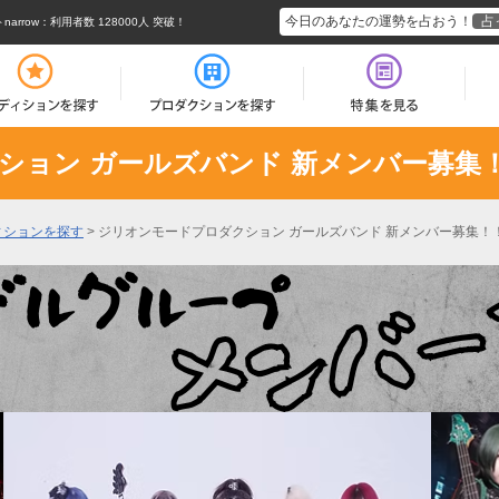
今日のあなたの運勢を占おう！
占
rrow
：利用者数 128000人 突破！
ション ガールズバンド 新メンバー募集
ィションを探す
>
ジリオンモードプロダクション ガールズバンド 新メンバー募集！