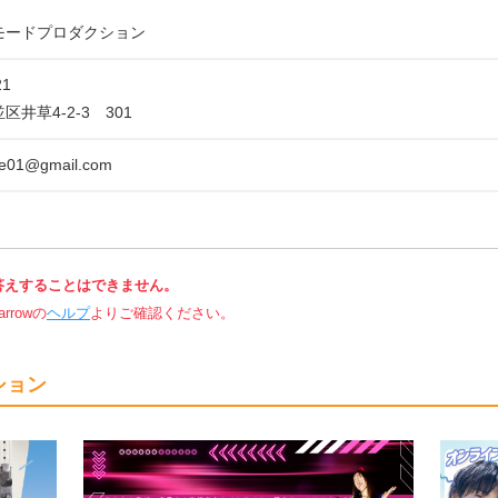
モードプロダクション
21
井草4-2-3 301
de01@gmail.com
答えすることはできません。
rowの
ヘルプ
よりご確認ください。
ション