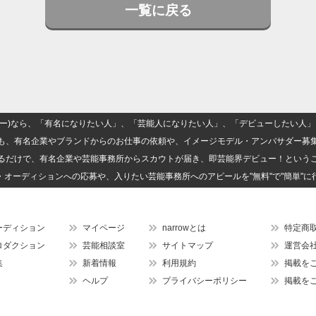
一覧に戻る
(ナロー)なら、「有名になりたい人」、「芸能人になりたい人」、「デビューしたい
も、有名企業やブランドからのお仕事の依頼や、イメージモデル・アンバサダー募
るだけで、有名企業や芸能事務所からスカウトが届き、即芸能界デビュー！という
・オーディションへの応募や、入りたい芸能事務所へのアピールを"無料"で"簡単"に
ーディション
マイページ
narrowとは
特定商
ロダクション
芸能相談室
サイトマップ
運営会
集
新着情報
利用規約
掲載を
ヘルプ
プライバシーポリシー
掲載を