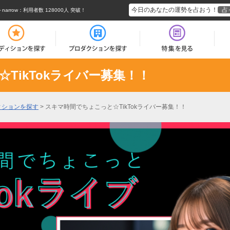
今日のあなたの運勢を占おう！
占
rrow
：利用者数 128000人 突破！
TikTokライバー募集！！
ィションを探す
>
スキマ時間でちょこっと☆TikTokライバー募集！！