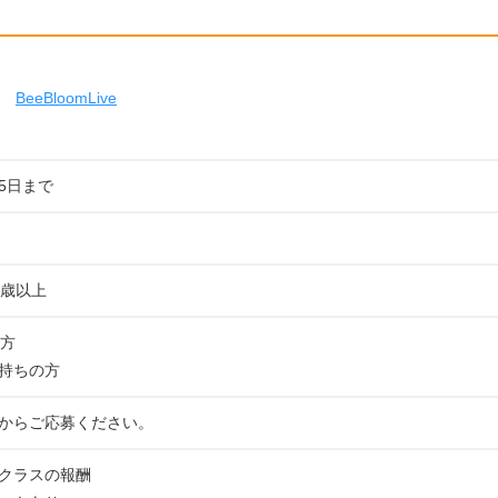
BeeBloomLive
15日まで
8歳以上
の方
持ちの方
からご応募ください。
クラスの報酬