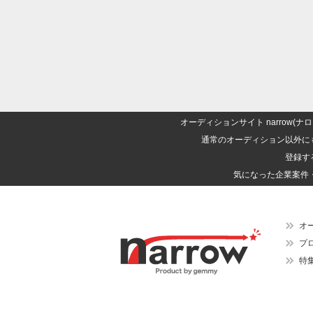
オーディションサイト narrow
通常のオーディション以外に
登録す
気になった企業案件
オ
プ
特