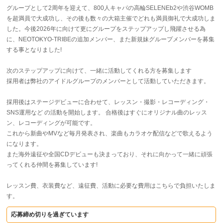
グループとして2周年を迎えて、800人キャパの高輪SELENEb2や渋谷WOMB
を超満員で大成功し、その後も数々の大箱主催でどれも満員御礼で大成功しま
した。今後2026年に向けて更にグループをステップアップし飛躍させる為
に、NEOTOKYO-TRIBEの追加メンバー、また新規妹グループメンバーを募集
する事となりました!
次のステップアップに向けて、一緒に活動してくれる方を募集します
採用者は弊社のアイドルグループのメンバーとして活動していただきます。
採用後はステージデビューに合わせて、レッスン・撮影・レコーディング・
SNS運用など の活動を開始します。 合格後はすぐにオリジナル曲のレッス
ン、レコーディングが可能です。
これから新曲やMVなど毎月発表され、楽曲もカラオケ配信などで歌えるよう
になります。
また海外遠征や全国CDデビューも決まっており、それに向かって一緒に頑張
ってくれる仲間を募集しています!
レッスン費、衣装費など、遠征費、活動に必要な費用はこちらで負担いたしま
す。
応募締め切りを過ぎています