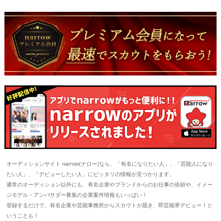
オーディションサイト narrow(ナロー)なら、「有名になりたい人」、「芸能人になり
たい人」、「デビューしたい人」にピッタリの情報が見つかります。
通常のオーディション以外にも、有名企業やブランドからのお仕事の依頼や、イメー
ジモデル・アンバサダー募集の企業案件情報もいっぱい！
登録するだけで、有名企業や芸能事務所からスカウトが届き、即芸能界デビュー！と
いうことも！