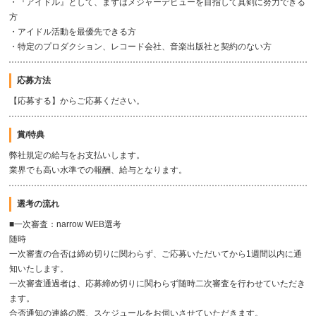
・『アイドル』として、まずはメジャーデビューを目指して真剣に努力できる
方
・アイドル活動を最優先できる方
・特定のプロダクション、レコード会社、音楽出版社と契約のない方
応募方法
【応募する】からご応募ください。
賞/特典
弊社規定の給与をお支払いします。
業界でも高い水準での報酬、給与となります。
選考の流れ
■一次審査：narrow WEB選考
随時
一次審査の合否は締め切りに関わらず、ご応募いただいてから1週間以内に通
知いたします。
一次審査通過者は、応募締め切りに関わらず随時二次審査を行わせていただき
ます。
合否通知の連絡の際、スケジュールをお伺いさせていただきます。