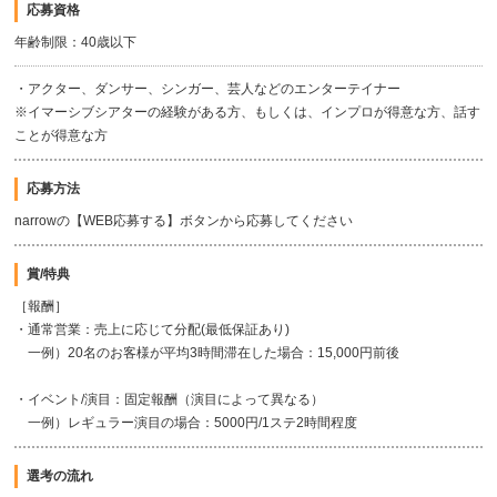
応募資格
年齢制限：40歳以下
・アクター、ダンサー、シンガー、芸人などのエンターテイナー
※イマーシブシアターの経験がある方、もしくは、インプロが得意な方、話す
ことが得意な方
応募方法
narrowの【WEB応募する】ボタンから応募してください
賞/特典
［報酬］
・通常営業：売上に応じて分配(最低保証あり)
一例）20名のお客様が平均3時間滞在した場合：15,000円前後
・イベント/演目：固定報酬（演目によって異なる）
一例）レギュラー演目の場合：5000円/1ステ2時間程度
選考の流れ