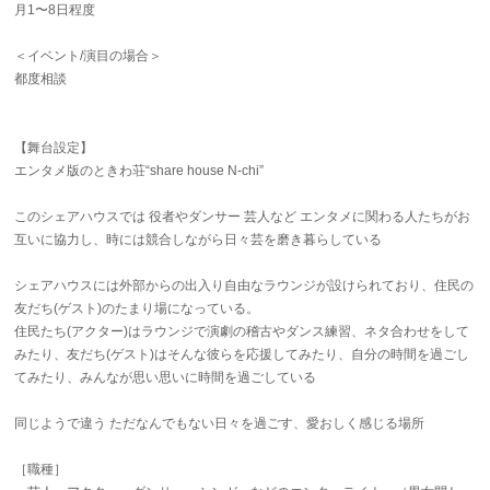
月1〜8日程度
＜イベント/演目の場合＞
都度相談
【舞台設定】
エンタメ版のときわ荘“share house N-chi”
このシェアハウスでは 役者やダンサー 芸人など エンタメに関わる人たちがお
互いに協力し、時には競合しながら日々芸を磨き暮らしている
シェアハウスには外部からの出入り自由なラウンジが設けられており、住民の
友だち(ゲスト)のたまり場になっている。
住民たち(アクター)はラウンジで演劇の稽古やダンス練習、ネタ合わせをして
みたり、友だち(ゲスト)はそんな彼らを応援してみたり、自分の時間を過ごし
てみたり、みんなが思い思いに時間を過ごしている
同じようで違う ただなんでもない日々を過ごす、愛おしく感じる場所
［職種］