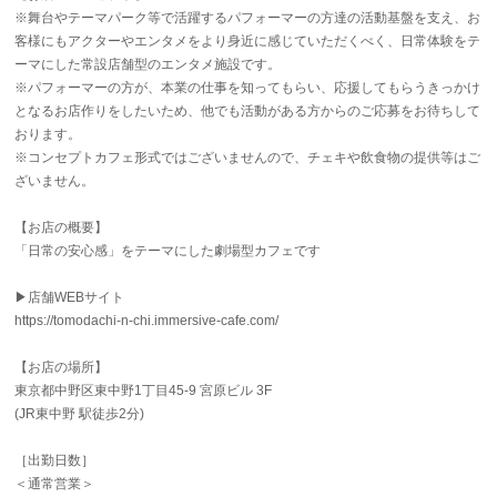
※舞台やテーマパーク等で活躍するパフォーマーの方達の活動基盤を支え、お
客様にもアクターやエンタメをより身近に感じていただくべく、日常体験をテ
ーマにした常設店舗型のエンタメ施設です。
※パフォーマーの方が、本業の仕事を知ってもらい、応援してもらうきっかけ
となるお店作りをしたいため、他でも活動がある方からのご応募をお待ちして
おります。
※コンセプトカフェ形式ではございませんので、チェキや飲食物の提供等はご
ざいません。
【お店の概要】
「日常の安心感」をテーマにした劇場型カフェです
▶店舗WEBサイト
https://tomodachi-n-chi.immersive-cafe.com/
【お店の場所】
東京都中野区東中野1丁目45-9 宮原ビル 3F
(JR東中野 駅徒歩2分)
［出勤日数］
＜通常営業＞