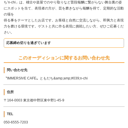
ち’n-chi」は、稽古や楽屋でのやり取りなど普段報酬に繋がらない舞台裏の姿
にスポットを当て、表現者の方が、芸を磨きながら報酬を得て、定期的な活動
の場を
得る事をテーマとしたお店です。お客様と自然に交流しながら、即興力と表現
力を磨ける環境です。ゲストと共に作る表現に挑戦したい方、ぜひご応募くだ
さい。
応募締め切りを過ぎています
このオーディションに関するお問い合わせ先
問い合わせ先
〝IMMERSIVE CAFE〟ともだち&amp;amp;#039;n-chi
住所
〒164-0003 東京都中野区東中野1-45-9
TEL
050-6555-7203