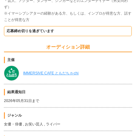
・芸人、アクター、ダンサー、シンガーなどのエンターテイナー（男女問わ
ず）
※イマーシブシアターの経験がある方、もしくは、インプロが得意な方、話す
ことが得意な方
応募締め切りを過ぎています
オーディション詳細
主催
IMMERSIVE CAFE ともだち n-chi
結果通知日
2026年05月31日まで
ジャンル
女優・俳優 , お笑い芸人 , ライバー