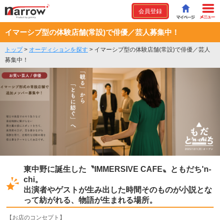
会員登録
イマーシブ型の体験店舗(常設)で俳優／芸人募集中！
トップ
>
オーディションを探す
>
イマーシブ型の体験店舗(常設)で俳優／芸人
募集中！
東中野に誕生した〝IMMERSIVE CAFE〟ともだち'n-
chi。
出演者やゲストが生み出した時間そのものが小説とな
って紡がれる、物語が生まれる場所。
【お店のコンセプト】