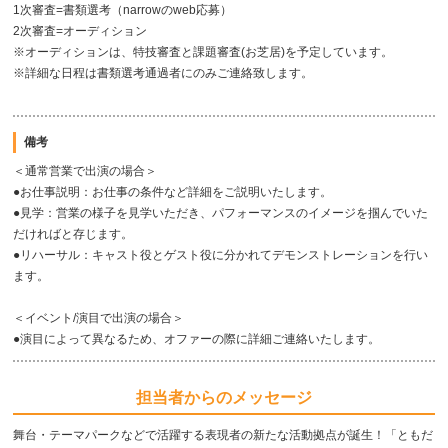
1次審査=書類選考（narrowのweb応募）
2次審査=オーディション
※オーディションは、特技審査と課題審査(お芝居)を予定しています。
※詳細な日程は書類選考通過者にのみご連絡致します。
備考
＜通常営業で出演の場合＞
●お仕事説明：お仕事の条件など詳細をご説明いたします。
●見学：営業の様子を見学いただき、パフォーマンスのイメージを掴んでいた
だければと存じます。
●リハーサル：キャスト役とゲスト役に分かれてデモンストレーションを行い
ます。
＜イベント/演目で出演の場合＞
●演目によって異なるため、オファーの際に詳細ご連絡いたします。
担当者からのメッセージ
舞台・テーマパークなどで活躍する表現者の新たな活動拠点が誕生！「ともだ