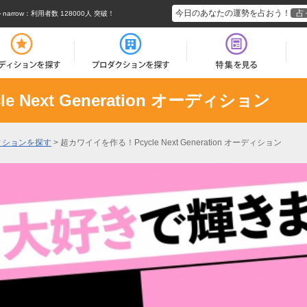
今日のあなたの運勢を占おう！
占
rrow
：利用者数 128000人 突破！
Next Generation オーディション
ィションを探す
>
超カワイイを作る！Pcycle Next Generation オーディション