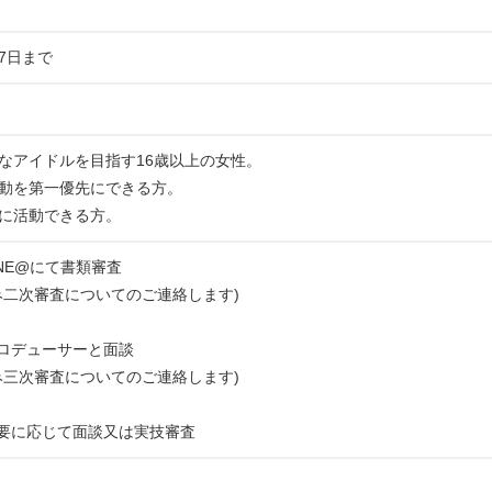
07日まで
なアイドルを目指す16歳以上の女性。
動を第一優先にできる方。
に活動できる方。
INE@にて書類審査
み二次審査についてのご連絡します)
プロデューサーと面談
み三次審査についてのご連絡します)
必要に応じて面談又は実技審査