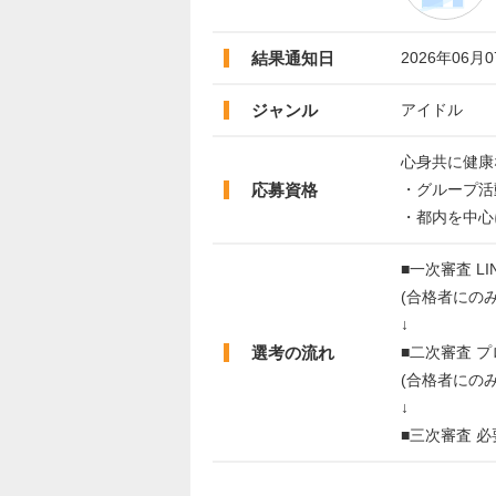
結果通知日
2026年06月
ジャンル
アイドル
心身共に健康
応募資格
・グループ活
・都内を中心
■一次審査 L
(合格者にの
↓
選考の流れ
■二次審査 
(合格者にの
↓
■三次審査 