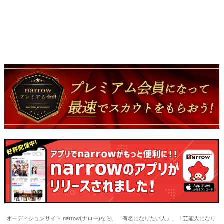
オーディションサイト narrow(ナロー)なら、「有名になりたい人」、「芸能人になり