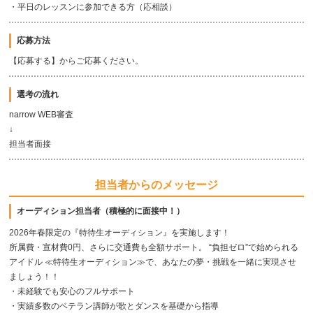
・平日のレッスンに参加できる方（応相談）
応募方法
【応募する】からご応募ください。
選考の流れ
narrow WEB審査
↓
担当者面接
担当者からのメッセージ
オーディション担当者（積極的に面接中！）
2026年春限定の『特待生オーディション』を実施します！
所属費・宣材費0円、さらに交通費も全額サポート。 “負担ゼロ”で始められる
アイドル ≪特待生オーディション≫で、あなたの夢・挑戦を一緒に実現させ
ましょう！！
・未経験でも安心のフルサポート
・実績多数のベテラン講師が歌とダンスを基礎から指導