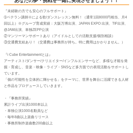
あなたの夢・挑戦を一緒に実現させましょう！！
『未経験の方でも安心のフルサポート』
➀ベテラン講師※による歌/ダンスレッスン無料！（通常1回8000円相当、月4
回以上）※グループ育成実績：大阪万博出演、JAPAN EXPO 出演、TIF出演、
@JAM出演、単独ZEPP公演
②マンツーマンサポートあり（アイドルとしての活動支援/個別相談）
③交通費支給あり！（交通費は事務所が持ち。特に費用はかかりません。）
『i Cube Entertainmentとは』
アーティスト/ダンサー/クリエイター/インフルエンサーなど、多様な才能を発
掘・育成し、音楽・映像・ライブ・SNSなど多方面での表現活動をサポートし
ています。
「個の可能性を立体的に輝かせる」をテーマに、世界を舞台に活躍できる人材
と作品をプロデュースしていきます。
・『事務所実績』
累計ライブ出演1000本以上
・単独公演1000名動員など
・毎年8曲以上楽曲リリース
・事務所制作楽曲数200曲以上