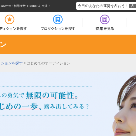
今日のあなたの運勢を占おう！
占
rrow
：利用者数 128000人 突破！
ン
ィションを探す
>
はじめてのオーディション