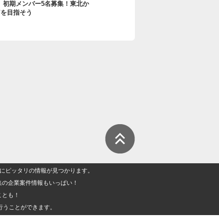
il」初期メンバー5名募集！東北か
1"を目指そう
人」にピッタリの情報が見つかります。
集の企業案件情報もいっぱい！
ことも！
行うことができます。