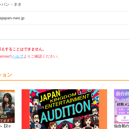
ャパン・ネオ
ajapan-neo.jp
答えすることはできません。
rowの
ヘルプ
よりご確認ください。
ション
へ【2ヶ
仙台初の