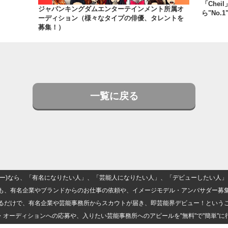
「Che
ジャパンキングダムエンターテインメント所属オ
ら"No.
ーディション（様々なタイプの俳優、タレントを
募集！）
一覧に戻る
(ナロー)なら、「有名になりたい人」、「芸能人になりたい人」、「デビューしたい
も、有名企業やブランドからのお仕事の依頼や、イメージモデル・アンバサダー募
るだけで、有名企業や芸能事務所からスカウトが届き、即芸能界デビュー！という
・オーディションへの応募や、入りたい芸能事務所へのアピールを"無料"で"簡単"に