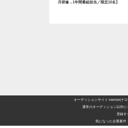
月研修→1年間番組担当／限定10名】
オーディションサイト narrow
通常のオーディション以外に
登録す
気になった企業案件