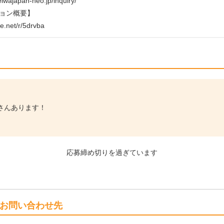
eiwajapan-neo.jp/inquiry/
ョン概要】
tte.net/r/5drvba
さんあります！
応募締め切りを過ぎています
お問い合わせ先