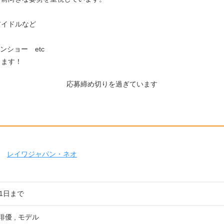
アイドルなど
。
ンショー etc
ります！
応募締め切りを過ぎています
レイワジャパン・ネオ
21日まで
俳優 , モデル