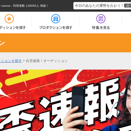
今日のあなたの運勢を占おう！
占
rrow
：利用者数 128000人 突破！
ン
ィションを探す
>
合否速報！オーディション