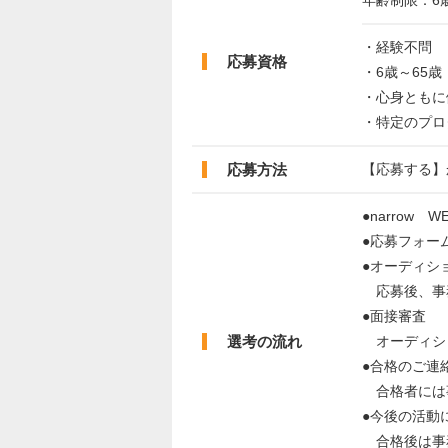
年齢制限：6
・経験不問
応募資格
・6歳～65歳
・心身ともに
・特定のプロ
応募方法
【応募する】
●narrow 
●応募フォー
●オーディシ
応募後、事
●面接審査
選考の流れ
オーディショ
●合格のご連
合格者には
●今後の活動
合格後は事