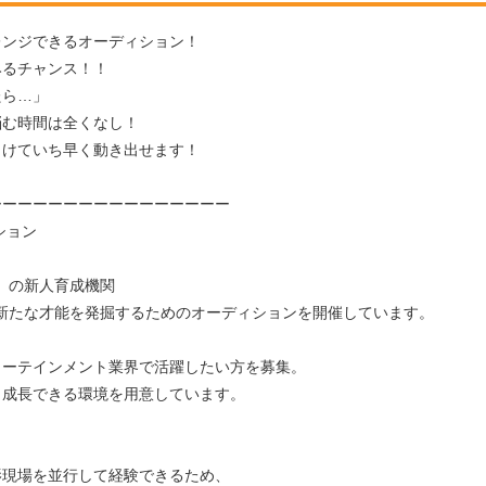
レンジできるオーディション！
みるチャンス！！
たら…」
悩む時間は全くなし！
向けていち早く動き出せます！
ーーーーーーーーーーーーーーーー
ション
N」の新人育成機関
は、新たな才能を発掘するためのオーディションを開催しています。
ターテインメント業界で活躍したい方を募集。
ら成長できる環境を用意しています。
影現場を並行して経験できるため、