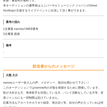
材費・審査料が無料です。
本オーディションの優秀者はユニバーサルミュージック ジャパンのGreat
Huntingが主催するライブイベントに出演して頂く事ができます。
選考の流れ
1次審査:narrowのWEB選考
2次審査:面接
備考
-
担当者からのメッセージ
大熊 大介
narrowユーザー皆さんの声、メロディー、歌詞を聞かせて下さい！
このオーディションではnarrow内の才能を発掘するために開催しています。
歌が大好きな方、将来歌手を目指している方、バンド活動をしている方等、音
楽ジャンルにも一切制限は設けていません。
応募方法もアカペラやカラオケ録音、弾き語り等、自分の声が入っていれば何