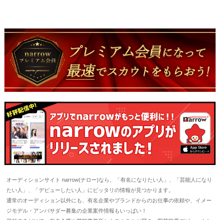
オーディションサイト narrow(ナロー)なら、「有名になりたい人」、「芸能人になり
たい人」、「デビューしたい人」にピッタリの情報が見つかります。
通常のオーディション以外にも、有名企業やブランドからのお仕事の依頼や、イメー
ジモデル・アンバサダー募集の企業案件情報もいっぱい！