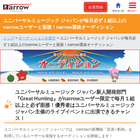
会員登録
ユニバーサルミュージック ジャパンが毎月必ず１組以上の
narrowユーザーと面接！narrow選抜オーディション
トップ
>
オーディションを探す
>
ユニバーサルミュージック ジャパンが毎月必
ず１組以上のnarrowユーザーと面接！narrow選抜オーディション
ユニバーサルミュージック ジャパン新人開発部門
『Great Hunting』がnarrowユーザー限定で毎月１組
以上と必ず面接！優秀者はユニバーサルミュージック
ジャパン主催のライブイベントに出演できるチャン
ス！
ユニバーサルミュージック ジャパンでは、narrowの新機能『音源 / 動画』を
利用しているユーザーを発掘するオーディションを開催します！