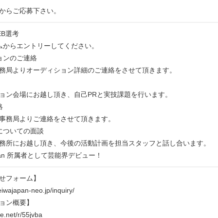
からご応募下さい。
WEB選考
ムからエントリーしてください。
ョンのご連絡
務局よりオーディション詳細のご連絡をさせて頂きます。
ン会場にお越し頂き、自己PRと実技課題を行います。
絡
事務局よりご連絡をさせて頂きます。
についての面談
務所にお越し頂き、今後の活動計画を担当スタッフと話し合います。
Japan 所属者として芸能界デビュー！
せフォーム】
eiwajapan-neo.jp/inquiry/
ョン概要】
tte.net/r/55jvba