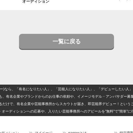
オーディション
一覧に戻る
(ナロー)なら、「有名になりたい人」、「芸能人になりたい人」、「デビューしたい
も、有名企業やブランドからのお仕事の依頼や、イメージモデル・アンバサダー募
るだけで、有名企業や芸能事務所からスカウトが届き、即芸能界デビュー！という
・オーディションへの応募や、入りたい芸能事務所へのアピールを"無料"で"簡単"に