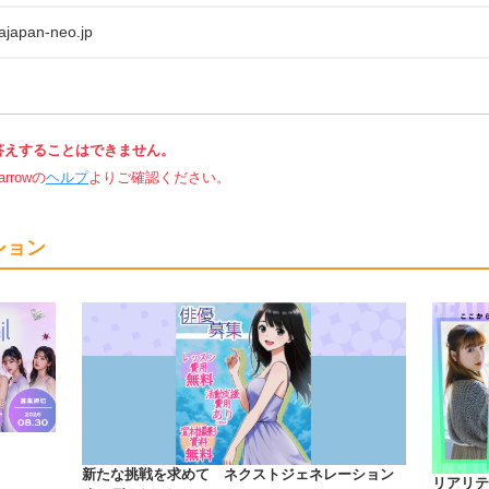
ajapan-neo.jp
答えすることはできません。
rowの
ヘルプ
よりご確認ください。
ション
！
新たな挑戦を求めて ネクストジェネレーション
リアリテ