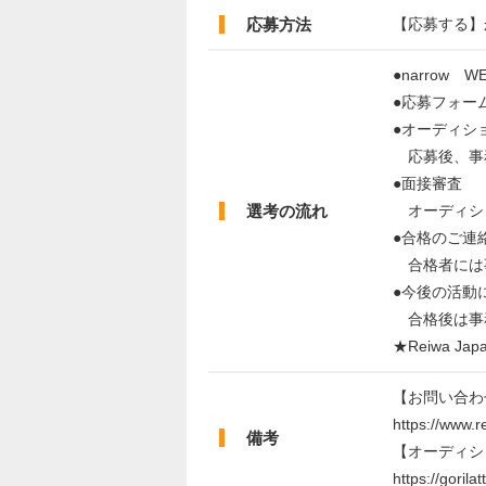
応募方法
【応募する】
●narrow 
●応募フォー
●オーディシ
応募後、事
●面接審査
選考の流れ
オーディショ
●合格のご連
合格者には
●今後の活動
合格後は事
★Reiwa 
【お問い合わ
https://www.r
備考
【オーディシ
https://gorila