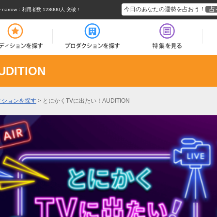
今日のあなたの運勢を占おう！
占
rrow
：利用者数 128000人 突破！
ITION
ィションを探す
>
とにかくTVに出たい！AUDITION