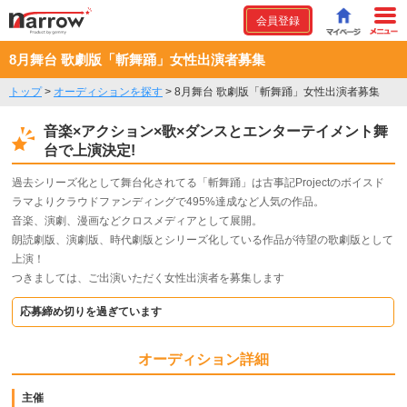
会員登録
8月舞台 歌劇版「斬舞踊」女性出演者募集
トップ
>
オーディションを探す
>
8月舞台 歌劇版「斬舞踊」女性出演者募集
音楽×アクション×歌×ダンスとエンターテイメント舞
台で上演決定!
過去シリーズ化として舞台化されてる「斬舞踊」は古事記Projectのボイスド
ラマよりクラウドファンディングで495%達成など人気の作品。
音楽、演劇、漫画などクロスメディアとして展開。
朗読劇版、演劇版、時代劇版とシリーズ化している作品が待望の歌劇版として
上演！
つきましては、ご出演いただく女性出演者を募集します
応募締め切りを過ぎています
オーディション詳細
主催