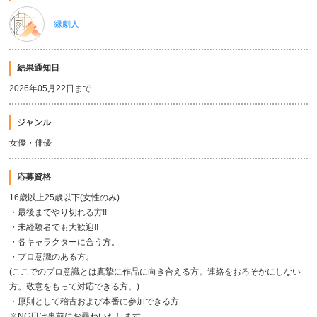
縁劇人
結果通知日
2026年05月22日まで
ジャンル
女優・俳優
応募資格
16歳以上25歳以下(女性のみ)
・最後までやり切れる方!!
・未経験者でも大歓迎!!
・各キャラクターに合う方。
・プロ意識のある方。
(ここでのプロ意識とは真摯に作品に向き合える方。連絡をおろそかにしない
方。敬意をもって対応できる方。)
・原則として稽古および本番に参加できる方
※NG日は事前にお尋ねいたします。