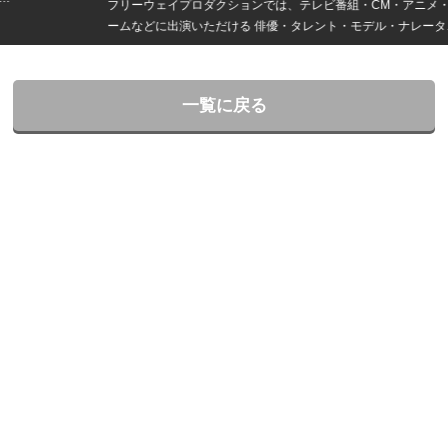
フリーウェイプロダクションでは、テレビ番組・CM・アニメ・ゲ
ームなどに出演いただける 俳優・タレント・モデル・ナレータ
ー・声優・エキストラを募集しています。
一覧に戻る