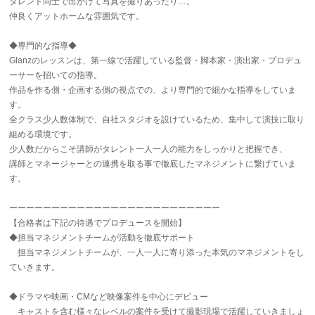
タレント同士で出かけて写真を撮りあったり…。
仲良くアットホームな雰囲気です。
◆専門的な指導◆
Glanzのレッスンは、第一線で活躍している監督・脚本家・演出家・プロデュ
ーサーを招いての指導。
作品を作る側・企画する側の視点での、より専門的で細かな指導をしていま
す。
全クラス少人数体制で、自社スタジオを設けているため、集中して演技に取り
組める環境です。
少人数だからこそ講師がタレント一人一人の能力をしっかりと把握でき、
講師とマネージャーとの連携を取る事で徹底したマネジメントに繋げていま
す。
ーーーーーーーーーーーーーーーーーーーーーーーーー
【合格者は下記の待遇でプロデュースを開始】
◆担当マネジメントチームが活動を徹底サポート
担当マネジメントチームが、一人一人に寄り添った本気のマネジメントをし
ていきます。
◆ドラマや映画・CMなど映像案件を中心にデビュー
キャストを含む様々なレベルの案件を受けて撮影現場で活躍していきましょ