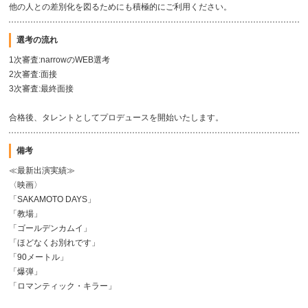
他の人との差別化を図るためにも積極的にご利用ください。
選考の流れ
1次審査:narrowのWEB選考
2次審査:面接
3次審査:最終面接
合格後、タレントとしてプロデュースを開始いたします。
備考
≪最新出演実績≫
〈映画〉
「SAKAMOTO DAYS」
「教場」
「ゴールデンカムイ」
「ほどなくお別れです」
「90メートル」
「爆弾」
「ロマンティック・キラー」