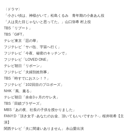
〈ドラマ〉
「小さい頃は、神様がいて」松島くるみ 青年期の小倉あん役
「人は見た目じゃないと思ってた。」山口弥希 村上役
TBS「リブート」
TBS「GIFT」
テレビ東京「惡の華」
フジテレビ「サバ缶、宇宙へ行く」
フジテレビ「今夜、秘密のキッチンで」
フジテレビ「LOVED ONE」
テレビ朝日「リボーン」
フジテレビ「夫婦別姓刑事」
TBS「時すでにおスシ！？」
フジテレビ「102回目のプロポーズ」
NHK「風、薫る」
テレビ朝日「余命3ヶ月のサレ夫」
TBS「田鎖ブラザーズ」
MBS「あの夜、社長の子供を授かりました」
FANY:D「頂き女子 -あなたのお金、頂いてもいいですか？-」桜井咲希【主
演】
関西テレビ「夫に間違いありません」 永山愛出演