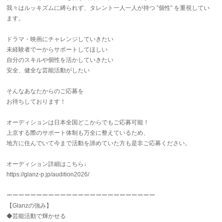
我々はルッキズムに縛られず、タレント一人一人が持つ ”個性” を重視してい
ます。
ドラマ・映画にチャレンジしていきたい
未経験者でーからサポートしてほしい
自分のスキルや個性を活かしていきたい
安全、健全な芸能活動がしたい
そんなあなたからのご応募を
お待ちしております！
オーディションは日本全国どこからでもご応募可能！
上京する際のサポート体制も万全に整えているため、
地方に住んでいて今まで活動を諦めていた方も是非ご応募ください。
オーディション詳細はこちら↓
https://glanz-p.jp/audition2026/
ーーーーーーーーーーーーーーーーーーーーーーーーー
【Glanzの強み】
◆芸能活動で輝かせる