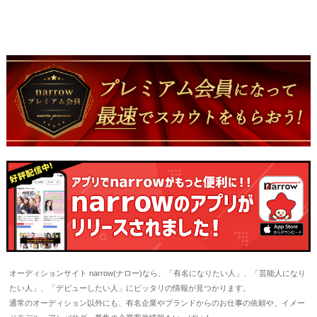
オーディションサイト narrow(ナロー)なら、「有名になりたい人」、「芸能人になり
たい人」、「デビューしたい人」にピッタリの情報が見つかります。
通常のオーディション以外にも、有名企業やブランドからのお仕事の依頼や、イメー