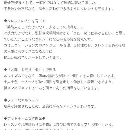
俳優/モデルとして、一時的ではなく持続的に輝いてほしい。
不条理や理不尽なく、健全に活動ができるようにタレントを守ります。
◆タレントの人生を育てる
「芸能人としてだけでなく、人としての成長も。」
演技力だけでなく、監督や現場関係者から「また一緒に仕事がしたい」と思っ
ていただけるようなタレントになる事も必要な要素です。
コミュニケーション力やスケジュール管理、自発性など、タレント自身の今後
の人生にもプラスになるように
幅広い観点でサポートしていきます。
◆「才能」を守り「個性」で売る
ルッキズムではなく、Glanzは誰もが持つ「個性」を大切にしています。
十人十色、一人一人が持つ個性を引き出し・伸ばし・表現できるよう、
担当マネジメントチームが個々にあった指導をしていきます。
◆フェアなマネジメント
成果が評価されるため、全員に平等なチャンスがあります。
◆アットホームな雰囲気◆
レッスンや現場終わりに事務所に遊びに来てスタッフとお喋りしたり、