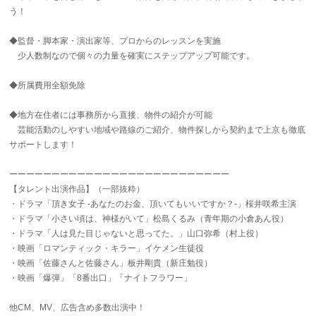
う！
◆監督・脚本家・演出家等、プロからのレッスンを実施
少人数制なので個々の力量を確実にステップアップ可能です。
◆所属費用全額免除
◆地方在住者には事務所から直接、物件の紹介が可能
芸能活動のしやすい地域や路線のご紹介、物件探しから契約まで上京も徹底
サポートします！
ーーーーーーーーーーーーーーーーーーーーーーーーーー
【タレント出演作品】（一部抜粋）
・ドラマ「頂き女子 -あなたのお金、頂いてもいいですか？-」桜井咲希主演
・ドラマ「小さい頃は、神様がいて」松島くるみ（青年期の小倉あん役）
・ドラマ「人は見た目じゃないと思ってた。」山口弥希（村上役）
・映画「ロマンティック・キラー」イケメン生徒役
・映画「佐藤さんと佐藤さん」板井剛貴（新庄勉役）
・映画「爆弾」「8番出口」「ナイトフラワー」
他CM、MV、広告含め多数出演中！