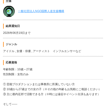
主催
一般社団法人NGO国際人道支援機構
結果通知日
2026年06月19日まで
ジャンル
アイドル , 女優・俳優 , アーティスト インフルエンサーなど
応募資格
年齢制限：10歳～27歳
性別制限：女性のみ
① 芸能プロダクションまたは事務所に所属していない方
② 10歳から27歳までの女の子（※その他の年齢もお気軽にご相談ください）
③ 主に都内近郊で活動できる方（※時には遠征やイベント出演もあります）
そして――