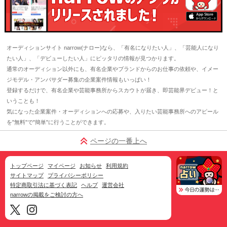
オーディションサイト narrow(ナロー)なら、「有名になりたい人」、「芸能人になり
たい人」、「デビューしたい人」にピッタリの情報が見つかります。
通常のオーディション以外にも、有名企業やブランドからのお仕事の依頼や、イメー
ジモデル・アンバサダー募集の企業案件情報もいっぱい！
登録するだけで、有名企業や芸能事務所からスカウトが届き、即芸能界デビュー！と
いうことも！
気になった企業案件・オーディションへの応募や、入りたい芸能事務所へのアピール
を"無料"で"簡単"に行うことができます。
ページの一番上へ
トップページ
マイページ
お知らせ
利用規約
サイトマップ
プライバシーポリシー
特定商取引法に基づく表記
ヘルプ
運営会社
narrowの掲載をご検討の方へ