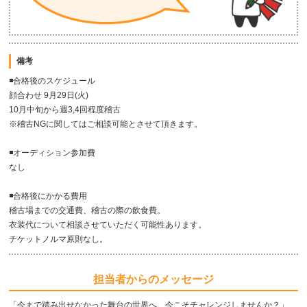
備考
◾️合格後のスケジュール
顔合わせ 9月29日(火)
10月中旬から週3,4回程度稽古
※稽古NGに関してはご相談可能とさせて頂きます。
◾️オーディション参加費
なし
◾️合格後にかかる費用
稽古場までの交通費、稽古の際の飲食費。
衣装代について相談させていただく可能性あります。
チケットノルマ原則なし。
担当者からのメッセージ
「今まで踏み出せなかった舞台の世界へ、今こそチャレンジしませんか？」