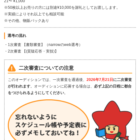
21〜 ¥1,000
※50枚以上お売りの方には別途¥10,000を謝礼としてお渡しします。
※実績によりそれ以上でも相談可能
※その他、物販バックあり
選考の流れ
・1次審査 【書類審査】（narrowのweb選考）
・2次審査 【(質疑応答・実技)】
二次審査についての注意
このオーディションでは、一次審査を通過後、
2026年7月21日
に二次審査
が行われます
。オーディションに応募する場合は、
必ず上記の日程に都合
をつけられるようにしてください
。