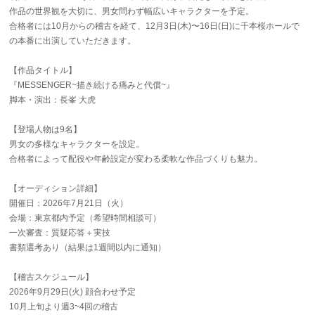
作品の世界観を大切に、男女問わず幅広いキャラクターを予定。
合格者には10月からの稽古を経て、12月3日(木)〜16日(日)に千本桜ホールで
の本番に出演していただきます。
【作品タイトル】
『MESSENGER~描き続ける痛みと代償~』
脚本・演出：長峯 大虎
【登場人物は9名】
男女の多様なキャラクターを設定。
合格者によって配役や年齢設定が変わる柔軟な作品づくりも魅力。
【オーディション詳細】
開催日：2026年7月21日（火）
会場：東京都内予定（希望時間相談可）
一次審査：質疑応答＋実技
書類選考あり（結果は1週間以内に通知）
【稽古スケジュール】
2026年9月29日(火) 顔合わせ予定
10月上旬より週3~4回の稽古