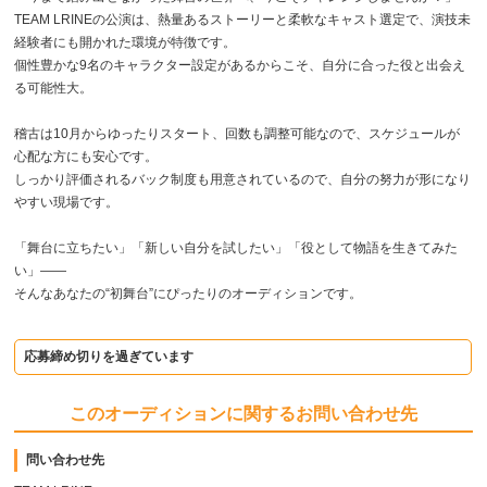
TEAM LRINEの公演は、熱量あるストーリーと柔軟なキャスト選定で、演技未
経験者にも開かれた環境が特徴です。
個性豊かな9名のキャラクター設定があるからこそ、自分に合った役と出会え
る可能性大。
稽古は10月からゆったりスタート、回数も調整可能なので、スケジュールが
心配な方にも安心です。
しっかり評価されるバック制度も用意されているので、自分の努力が形になり
やすい現場です。
「舞台に立ちたい」「新しい自分を試したい」「役として物語を生きてみた
い」――
そんなあなたの“初舞台”にぴったりのオーディションです。
応募締め切りを過ぎています
このオーディションに関するお問い合わせ先
問い合わせ先