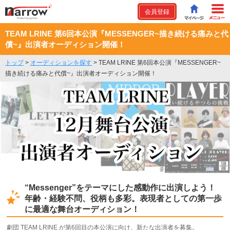
会員登録
TEAM LRINE 第6回本公演『MESSENGER~描き続ける痛みと代
償~』出演者オーディション開催！
トップ
>
オーディションを探す
>
TEAM LRINE 第6回本公演『MESSENGER~
描き続ける痛みと代償~』出演者オーディション開催！
“Messenger”をテーマにした感動作に出演しよう！
年齢・経験不問、役柄も多彩。表現者としての第一歩
に最適な舞台オーディション！
劇団 TEAM LRINE が第6回目の本公演に向け、新たな出演者を募集。