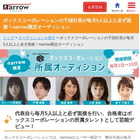
会員登録
ボックスコーポレーションの千頭社長が毎月5人以上と必ず面
接！narrow限定オーディション
トップ
>
オーディションを探す
>
ボックスコーポレーションの千頭社長が毎月
5人以上と必ず面接！narrow限定オーディション
代表自ら毎月5人以上と必ず面接を行い、合格者はボ
ックスコーポレーションの所属タレントとして芸能デ
ビュー！
ボックスコーポレーションでは、narrowのユーザー限定で、弊社代表が毎月