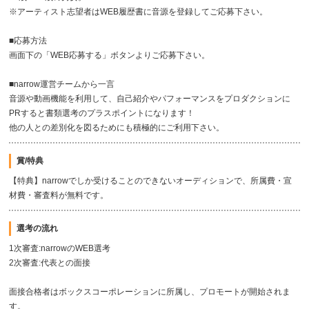
※アーティスト志望者はWEB履歴書に音源を登録してご応募下さい。
■応募方法
画面下の「WEB応募する」ボタンよりご応募下さい。
■narrow運営チームから一言
音源や動画機能を利用して、自己紹介やパフォーマンスをプロダクションに
PRすると書類選考のプラスポイントになります！
他の人との差別化を図るためにも積極的にご利用下さい。
賞/特典
【特典】narrowでしか受けることのできないオーディションで、所属費・宣
材費・審査料が無料です。
選考の流れ
1次審査:narrowのWEB選考
2次審査:代表との面接
面接合格者はボックスコーポレーションに所属し、プロモートが開始されま
す。