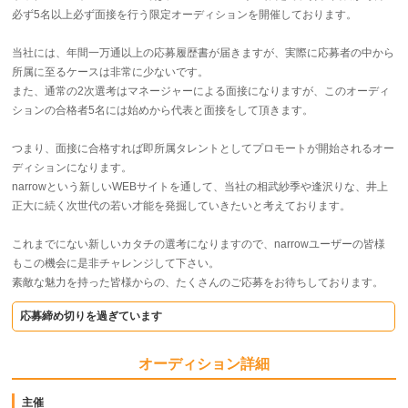
必ず5名以上必ず面接を行う限定オーディションを開催しております。
当社には、年間一万通以上の応募履歴書が届きますが、実際に応募者の中から
所属に至るケースは非常に少ないです。
また、通常の2次選考はマネージャーによる面接になりますが、このオーディ
ションの合格者5名には始めから代表と面接をして頂きます。
つまり、面接に合格すれば即所属タレントとしてプロモートが開始されるオー
ディションになります。
narrowという新しいWEBサイトを通して、当社の相武紗季や逢沢りな、井上
正大に続く次世代の若い才能を発掘していきたいと考えております。
これまでにない新しいカタチの選考になりますので、narrowユーザーの皆様
もこの機会に是非チャレンジして下さい。
素敵な魅力を持った皆様からの、たくさんのご応募をお待ちしております。
応募締め切りを過ぎています
オーディション詳細
主催