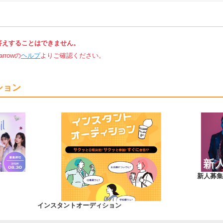
答えすることはできません。
rowの
ヘルプ
よりご確認ください。
ション
！
新人募集
インスタントオーディション