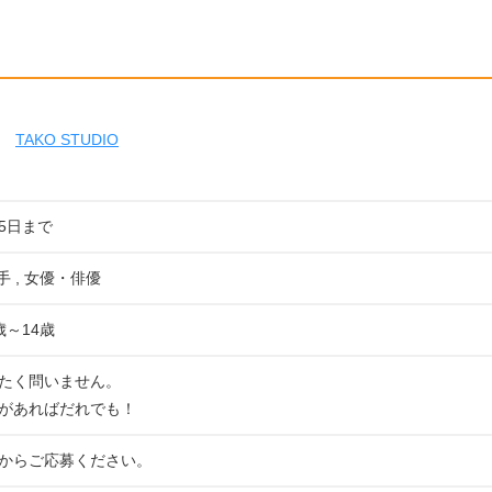
TAKO STUDIO
05日まで
手 , 女優・俳優
歳～14歳
たく問いません。
があればだれでも！
からご応募ください。