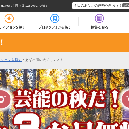
今日のあなたの運勢を占おう！
占
rrow
：利用者数 128000人 突破！
！
ィションを探す
>
必ず出演の大チャンス！！