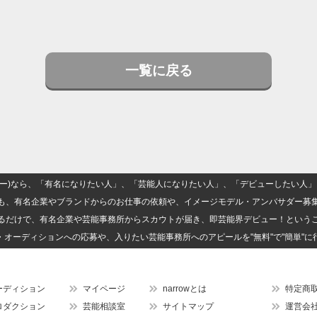
一覧に戻る
(ナロー)なら、「有名になりたい人」、「芸能人になりたい人」、「デビューしたい
も、有名企業やブランドからのお仕事の依頼や、イメージモデル・アンバサダー募
るだけで、有名企業や芸能事務所からスカウトが届き、即芸能界デビュー！という
・オーディションへの応募や、入りたい芸能事務所へのアピールを"無料"で"簡単"に
ーディション
マイページ
narrowとは
特定商
ロダクション
芸能相談室
サイトマップ
運営会