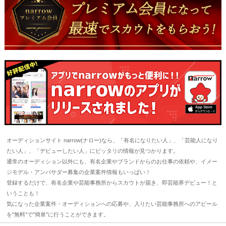
オーディションサイト narrow(ナロー)なら、「有名になりたい人」、「芸能人になり
たい人」、「デビューしたい人」にピッタリの情報が見つかります。
通常のオーディション以外にも、有名企業やブランドからのお仕事の依頼や、イメー
ジモデル・アンバサダー募集の企業案件情報もいっぱい！
登録するだけで、有名企業や芸能事務所からスカウトが届き、即芸能界デビュー！と
いうことも！
気になった企業案件・オーディションへの応募や、入りたい芸能事務所へのアピール
を"無料"で"簡単"に行うことができます。