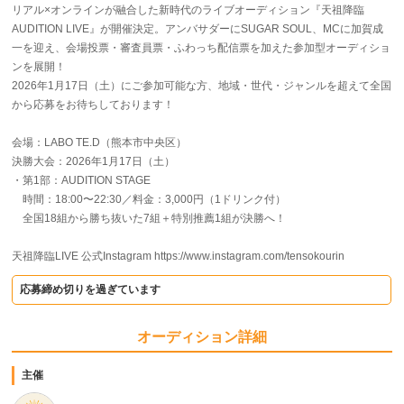
リアル×オンラインが融合した新時代のライブオーディション『天祖降臨
AUDITION LIVE』が開催決定。アンバサダーにSUGAR SOUL、MCに加賀成
一を迎え、会場投票・審査員票・ふわっち配信票を加えた参加型オーディショ
ンを展開！
2026年1月17日（土）にご参加可能な方、地域・世代・ジャンルを超えて全国
から応募をお待ちしております！
会場：LABO TE.D（熊本市中央区）
決勝大会：2026年1月17日（土）
・第1部：AUDITION STAGE
時間：18:00〜22:30／料金：3,000円（1ドリンク付）
全国18組から勝ち抜いた7組＋特別推薦1組が決勝へ！
天祖降臨LIVE 公式Instagram https://www.instagram.com/tensokourin
応募締め切りを過ぎています
オーディション詳細
主催