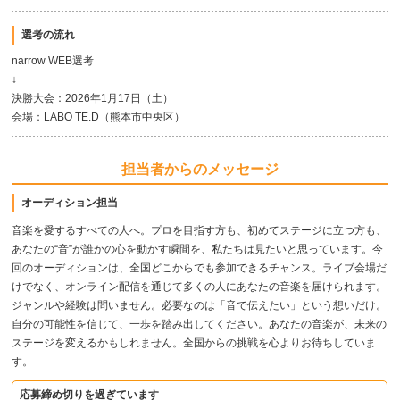
選考の流れ
narrow WEB選考
↓
決勝大会：2026年1月17日（土）
会場：LABO TE.D（熊本市中央区）
担当者からのメッセージ
オーディション担当
音楽を愛するすべての人へ。プロを目指す方も、初めてステージに立つ方も、
あなたの“音”が誰かの心を動かす瞬間を、私たちは見たいと思っています。今
回のオーディションは、全国どこからでも参加できるチャンス。ライブ会場だ
けでなく、オンライン配信を通じて多くの人にあなたの音楽を届けられます。
ジャンルや経験は問いません。必要なのは「音で伝えたい」という想いだけ。
自分の可能性を信じて、一歩を踏み出してください。あなたの音楽が、未来の
ステージを変えるかもしれません。全国からの挑戦を心よりお待ちしていま
す。
応募締め切りを過ぎています