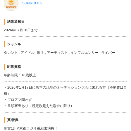
SUNROOTS
結果通知日
2026年07月16日まで
ジャンル
タレント , アイドル , 歌手 , アーティスト , インフルエンサー , ライバー
応募資格
年齢制限：18歳以上
・2026年1月17日に熊本の現地のオーディション大会に来れる方（移動費は自
費）
・プロアマ問わず
・書類審査あり（規定数超えた場合に限り）
賞/特典
副賞はFM京都ラジオ番組出演権！