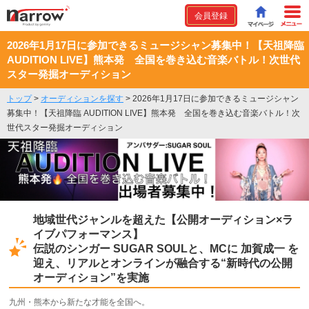
会員登録
2026年1月17日に参加できるミュージシャン募集中！【天祖降臨
AUDITION LIVE】熊本発 全国を巻き込む音楽バトル！次世代
スター発掘オーディション
トップ
>
オーディションを探す
>
2026年1月17日に参加できるミュージシャン
募集中！【天祖降臨 AUDITION LIVE】熊本発 全国を巻き込む音楽バトル！次
世代スター発掘オーディション
地域世代ジャンルを超えた【公開オーディション×ラ
イブパフォーマンス】
伝説のシンガー SUGAR SOULと、MCに 加賀成一 を
迎え、リアルとオンラインが融合する“新時代の公開
オーディション”を実施
九州・熊本から新たな才能を全国へ。