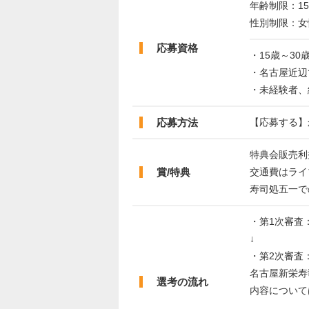
年齢制限：15
性別制限：女
応募資格
・15歳～3
・名古屋近辺
・未経験者、
応募方法
【応募する】
特典会販売利
賞/特典
交通費はライ
寿司処五一で
・第1次審査：n
↓
・第2次審査
名古屋新栄寿
選考の流れ
内容について