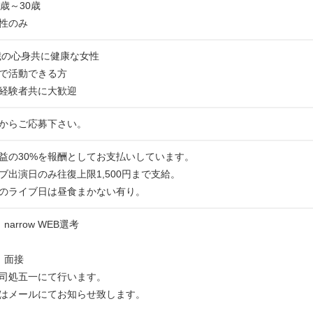
歳～30歳
性のみ
0歳の心身共に健康な女性
で活動できる方
経験者共に大歓迎
からご応募下さい。
益の30%を報酬としてお支払いしています。
ブ出演日のみ往復上限1,500円まで支給。
のライブ日は昼食まかない有り。
arrow WEB選考
：面接
司処五一にて行います。
はメールにてお知らせ致します。