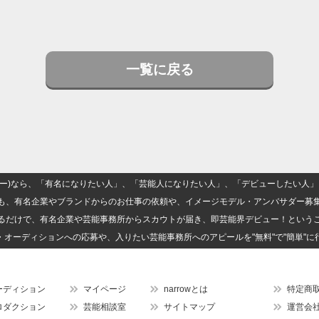
一覧に戻る
(ナロー)なら、「有名になりたい人」、「芸能人になりたい人」、「デビューしたい
も、有名企業やブランドからのお仕事の依頼や、イメージモデル・アンバサダー募
るだけで、有名企業や芸能事務所からスカウトが届き、即芸能界デビュー！という
・オーディションへの応募や、入りたい芸能事務所へのアピールを"無料"で"簡単"に
ーディション
マイページ
narrowとは
特定商
ロダクション
芸能相談室
サイトマップ
運営会