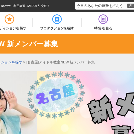
今日のあなたの運勢を占おう！
占
rrow
：利用者数 128000人 突破！
EW 新メンバー募集
ィションを探す
>
[名古屋]アイドル教室NEW 新メンバー募集