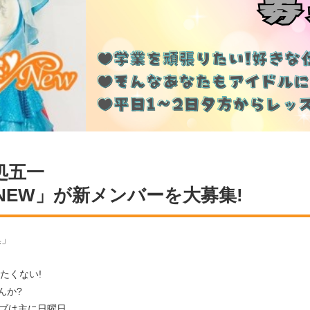
処五一
NEW」が新メンバーを大募集!
集」
たくない!
んか?
イブは主に日曜日