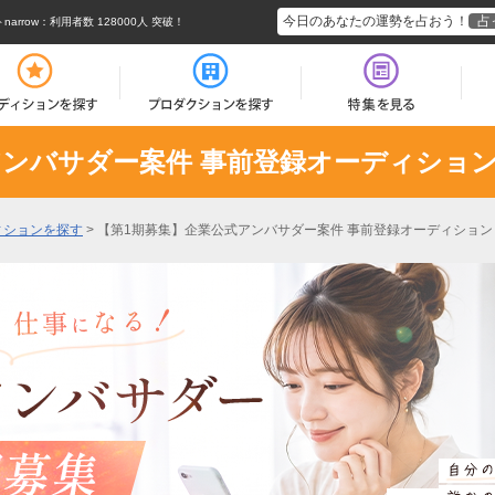
今日のあなたの運勢を占おう！
占
rrow
：利用者数 128000人 突破！
アンバサダー案件 事前登録オーディショ
ィションを探す
>
【第1期募集】企業公式アンバサダー案件 事前登録オーディション