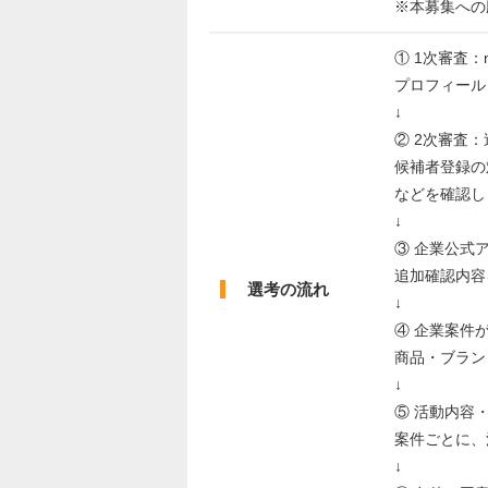
※本募集への
① 1次審査：n
プロフィール
↓
② 2次審査
候補者登録の
などを確認し
↓
③ 企業公式
追加確認内容
選考の流れ
↓
④ 企業案件
商品・ブラン
↓
⑤ 活動内容
案件ごとに、
↓