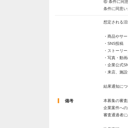
⑥ 条件に同
条件に同意い
想定される活
・商品やサー
・SNS投稿
・ストーリー
・写真・動画
・企業公式S
・来店、施設
結果通知につ
備考
本募集の審査
企業案件への
審査通過者に