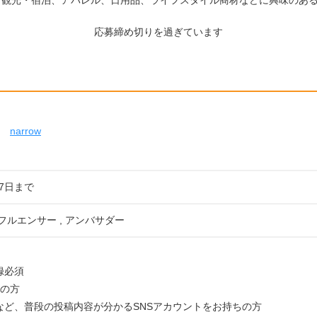
、観光・宿泊、アパレル、日用品、ライフスタイル商材などに興味のあ
応募締め切りを過ぎています
narrow
07日まで
ンフルエンサー , アンバサダー
登録必須
員の方
ramなど、普段の投稿内容が分かるSNSアカウントをお持ちの方