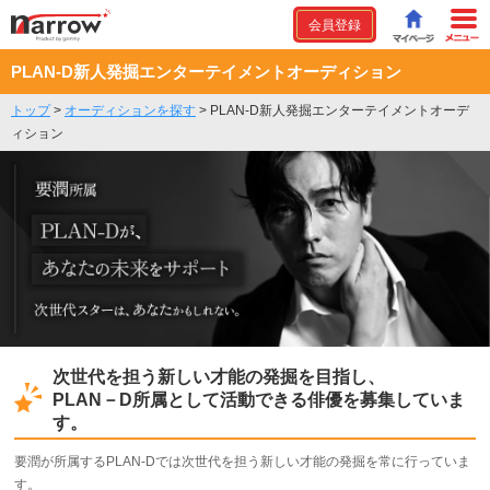
会員登録
PLAN-D新人発掘エンターテイメントオーディション
トップ
>
オーディションを探す
>
PLAN-D新人発掘エンターテイメントオーデ
ィション
次世代を担う新しい才能の発掘を目指し、
PLAN－D所属として活動できる俳優を募集していま
す。
要潤が所属するPLAN-Dでは次世代を担う新しい才能の発掘を常に行っていま
す。