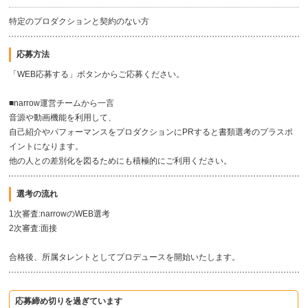
特定のプロダクションと契約のない方
応募方法
「WEB応募する」ボタンからご応募ください。
■narrow運営チームから一言
音源や動画機能を利用して、
自己紹介やパフォーマンスをプロダクションにPRすると書類選考のプラスポ
イントになります。
他の人との差別化を図るためにも積極的にご利用ください。
選考の流れ
1次審査:narrowのWEB選考
2次審査:面接
合格後、所属タレントとしてプロデュースを開始いたします。
応募締め切りを過ぎています