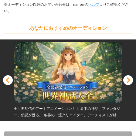
※オーディション以外のお問い合わせは、narrowの
ヘルプ
よりご確認くださ
い。
あなたにおすすめのオーディション
全世界配信のアートアニメーション！ 世界中の神話、ファンタジ
ー、伝説が甦る。 各界の一流クリエイター、アーチィストが結集
したプロジェクトにあなたも参加してみませんか？ 声優・ナレー
ター・歌手大ー募集！