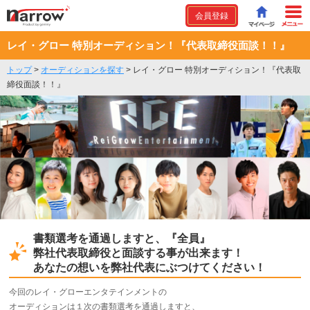
会員登録
レイ・グロー 特別オーディション！『代表取締役面談！！』
トップ
>
オーディションを探す
>
レイ・グロー 特別オーディション！『代表取
締役面談！！』
書類選考を通過しますと、『全員』
弊社代表取締役と面談する事が出来ます！
あなたの想いを弊社代表にぶつけてください！
今回のレイ・グローエンタテインメントの
オーディションは１次の書類選考を通過しますと、