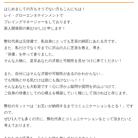
はじめましての方もそうでない方もこんにちは！
レイ・グローエンタテインメントで
プレイングマネージャーをしております、
新人開発部の東(ひがし)と申します！
弊社代表は元俳優で、私自身にとっても芝居の師匠にあたる方です。
また、私だけでなく今までに沢山の人に芝居を教え、導き、
「俳優」を作って参りました。
そんな人物に、是非あなたの才能と可能性を見せつけに来てください！
また、自分にはそんな才能や可能性があるのかわからない…
でも情熱とやる気だけは誰にも負けないっ！！！
そんなあなたも大歓迎です！心に浮かぶ疑問や質問を沢山ぶつけて、
ご自身の俳優としての心構えを構築していく糧にして頂ければと存じます。
弊社のモットーは「お互いが納得するまでコミュニケーションをとる！」です
ので、
ぜひ1人でも多くの方に、弊社代表とコミュニケーションをとって頂きたいと
考えております。