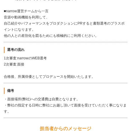
■narrow運営チームから一言
音源や動画機能を利用して、
自己紹介やパフォーマンスをプロダクションにPRすると書類選考のプラスポ
イントになります。
他の人との差別化を図るためにも積極的にご利用ください。
選考の流れ
1次審査:narrowのWEB選考
2次審査:面接
合格後、所属俳優としてプロデュースを開始いたします。
備考
・面接場所(弊社)への交通費は自費となります。
・弊社の指定する日時に弊社にお越し頂いて面接を受けていただく事になりま
す。
担当者からのメッセージ