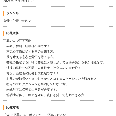
2026年06月16日まで
ジャンル
女優・俳優 , モデル
応募資格
写真のみで応募可能
・年齢、性別、経験は不問です！
・本気を本物に変える事の出来る方。
・夢を叶える意志と覚悟を持てる方。
・弊社の指定する日時に弊社にお越し頂いて面接を受ける事が可能な方。
・演技の経験一切不問。未経験者、社会人の方大歓迎！
・無論、経験者の応募も大歓迎です！！
・お互いが納得いくまでしっかりとコミュニケーションを取れる方
・特定のプロダクションと契約していない方。
・未成年者は保護者の同意が必要です。
・協調性があり、約束を守り、責任を持って行動できる方
応募方法
「WEB応募する」ボタンからご応募ください。