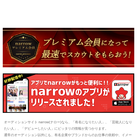
オーディションサイト narrow(ナロー)なら、「有名になりたい人」、「芸能人になり
たい人」、「デビューしたい人」にピッタリの情報が見つかります。
通常のオーディション以外にも、有名企業やブランドからのお仕事の依頼や、イメー