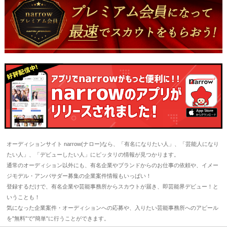
オーディションサイト narrow(ナロー)なら、「有名になりたい人」、「芸能人になり
たい人」、「デビューしたい人」にピッタリの情報が見つかります。
通常のオーディション以外にも、有名企業やブランドからのお仕事の依頼や、イメー
ジモデル・アンバサダー募集の企業案件情報もいっぱい！
登録するだけで、有名企業や芸能事務所からスカウトが届き、即芸能界デビュー！と
いうことも！
気になった企業案件・オーディションへの応募や、入りたい芸能事務所へのアピール
を"無料"で"簡単"に行うことができます。