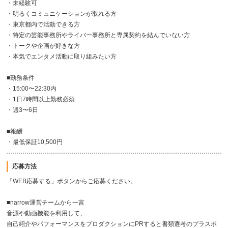
・未経験可
・明るくコミュニケーションが取れる方
・東京都内で活動できる方
・特定の芸能事務所やライバー事務所と専属契約を結んでいない方
・トークや企画が好きな方
・本気でエンタメ活動に取り組みたい方
■勤務条件
・15:00〜22:30内
・1日7時間以上勤務必須
・週3〜6日
■報酬
・最低保証10,500円
応募方法
「WEB応募する」ボタンからご応募ください。
■narrow運営チームから一言
音源や動画機能を利用して、
自己紹介やパフォーマンスをプロダクションにPRすると書類選考のプラスポ