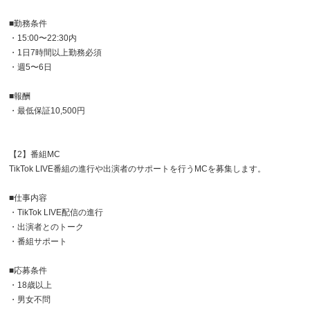
■勤務条件
・15:00〜22:30内
・1日7時間以上勤務必須
・週5〜6日
■報酬
・最低保証10,500円
【2】番組MC
TikTok LIVE番組の進行や出演者のサポートを行うMCを募集します。
■仕事内容
・TikTok LIVE配信の進行
・出演者とのトーク
・番組サポート
■応募条件
・18歳以上
・男女不問