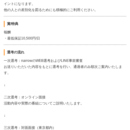
イントになります。
他の人との差別化を図るためにも積極的にご利用ください。
賞/特典
報酬
・最低保証10,500円/日
選考の流れ
一次選考：narrowのWEB選考およびLINE事前審査
お送りいただいた内容をもとに選考を行い、通過者のみ順次ご案内いたしま
す。
↓
二次選考：オンライン面接
活動内容や実際の番組についてご説明いたします。
↓
三次選考：対面面接（東京都内）