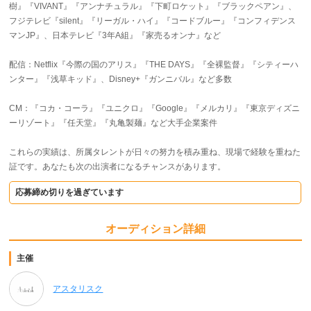
樹』『VIVANT』『アンナチュラル』『下町ロケット』『ブラックペアン』、
フジテレビ『silent』『リーガル・ハイ』『コードブルー』『コンフィデンス
マンJP』、日本テレビ『3年A組』『家売るオンナ』など
配信：Netflix『今際の国のアリス』『THE DAYS』『全裸監督』『シティーハ
ンター』『浅草キッド』、Disney+『ガンニバル』など多数
CM：『コカ・コーラ』『ユニクロ』『Google』『メルカリ』『東京ディズニ
ーリゾート』『任天堂』『丸亀製麺』など大手企業案件
これらの実績は、所属タレントが日々の努力を積み重ね、現場で経験を重ねた
証です。あなたも次の出演者になるチャンスがあります。
応募締め切りを過ぎています
オーディション詳細
主催
アスタリスク