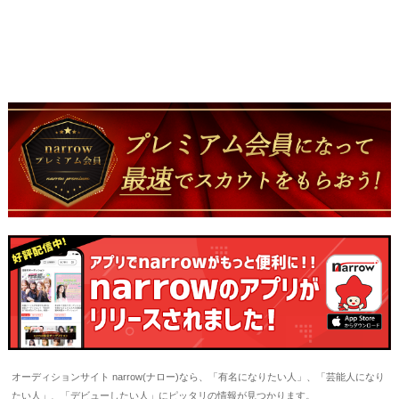
オーディションサイト narrow(ナロー)なら、「有名になりたい人」、「芸能人になり
たい人」、「デビューしたい人」にピッタリの情報が見つかります。