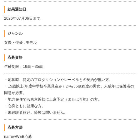
結果通知日
2026年07月06日まで
ジャンル
女優・俳優 , モデル
応募資格
年齢制限：16歳～35歳
・応募時、特定のプロダクションやレーベルとの契約が無い方。
・15歳以上(年度中学校卒業見込み）から35歳程度の男女。未成年は保護者の
同意が必要。
・地方在住でも東京近郊に上京予定（または可能）の方。
・心身ともに健康な方。
・未経験者歓迎。経験は問いません。
応募方法
narrowWEB応募