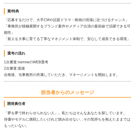
賞/特典
「応募するだけで、大手CMや話題ドラマ・映画の現場に近づけるチャンス」
「事務所が積極展開するブランド案件やメディア出演の最前線で活躍できる可
能性」
「新人を大事に育てる丁寧なマネジメント体制で、安心して成長できる環境」
選考の流れ
1次審査:narrowのWEB選考
2次審査:面接
合格後、当事務所の所属していただき、マネージメントを開始します。
担当者からのメッセージ
開発責任者
「夢を夢で終わらせられない人」。私たちはそんなあなたを探しています。
俳優やモデルに挑戦したいけれど踏み出せない…その気持ちを抱えたままでは
もったいない。