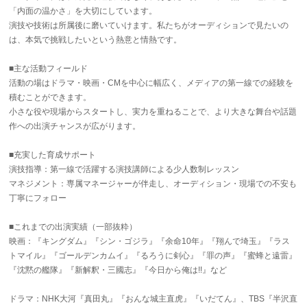
「内面の温かさ」を大切にしています。
演技や技術は所属後に磨いていけます。私たちがオーディションで見たいの
は、本気で挑戦したいという熱意と情熱です。
■主な活動フィールド
活動の場はドラマ・映画・CMを中心に幅広く、メディアの第一線での経験を
積むことができます。
小さな役や現場からスタートし、実力を重ねることで、より大きな舞台や話題
作への出演チャンスが広がります。
■充実した育成サポート
演技指導：第一線で活躍する演技講師による少人数制レッスン
マネジメント：専属マネージャーが伴走し、オーディション・現場での不安も
丁寧にフォロー
■これまでの出演実績（一部抜粋）
映画：『キングダム』『シン・ゴジラ』『余命10年』『翔んで埼玉』『ラス
トマイル』『ゴールデンカムイ』『るろうに剣心』『罪の声』『蜜蜂と遠雷』
『沈黙の艦隊』『新解釈・三國志』『今日から俺は!!』など
ドラマ：NHK大河『真田丸』『おんな城主直虎』『いだてん』、TBS『半沢直