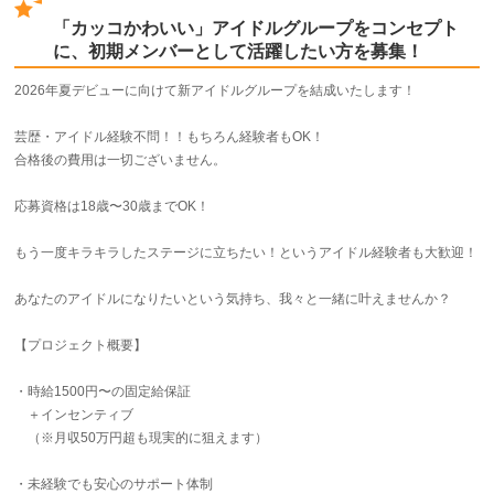
「カッコかわいい」アイドルグループをコンセプト
に、初期メンバーとして活躍したい方を募集！
2026年夏デビューに向けて新アイドルグループを結成いたします！
芸歴・アイドル経験不問！！もちろん経験者もOK！
合格後の費用は一切ございません。
応募資格は18歳〜30歳までOK！
もう一度キラキラしたステージに立ちたい！というアイドル経験者も大歓迎！
あなたのアイドルになりたいという気持ち、我々と一緒に叶えませんか？
【プロジェクト概要】
・時給1500円〜の固定給保証
＋インセンティブ
（※月収50万円超も現実的に狙えます）
・未経験でも安心のサポート体制