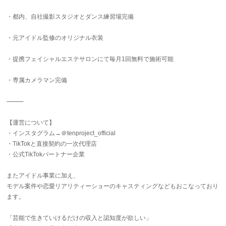
・都内、自社撮影スタジオとダンス練習場完備
・元アイドル監修のオリジナル衣装
・提携フェイシャルエステサロンにて毎月1回無料で施術可能
・専属カメラマン完備
⸻
【運営について】
・インスタグラム→＠tenproject_official
・TikTokと直接契約の一次代理店
・公式TikTokパートナー企業
またアイドル事業に加え、
モデル案件や恋愛リアリティーショーのキャスティングなどもおこなっており
ます。
「芸能で生きていけるだけの収入と認知度が欲しい」