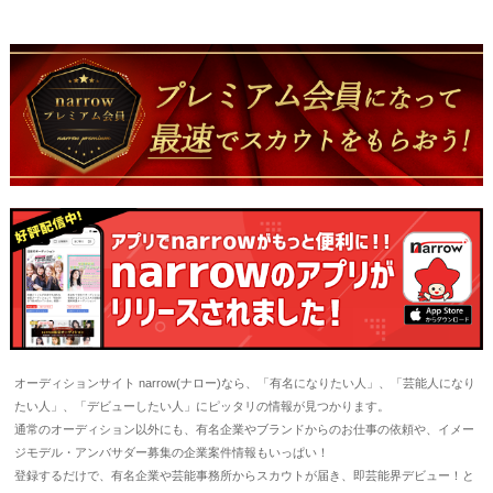
オーディションサイト narrow(ナロー)なら、「有名になりたい人」、「芸能人になり
たい人」、「デビューしたい人」にピッタリの情報が見つかります。
通常のオーディション以外にも、有名企業やブランドからのお仕事の依頼や、イメー
ジモデル・アンバサダー募集の企業案件情報もいっぱい！
登録するだけで、有名企業や芸能事務所からスカウトが届き、即芸能界デビュー！と