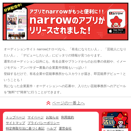
オーディションサイト narrow(ナロー)なら、「有名になりたい人」、「芸能人になり
たい人」、「デビューしたい人」にピッタリの情報が見つかります。
通常のオーディション以外にも、有名企業やブランドからのお仕事の依頼や、イメー
ジモデル・アンバサダー募集の企業案件情報もいっぱい！
登録するだけで、有名企業や芸能事務所からスカウトが届き、即芸能界デビュー！と
いうことも！
気になった企業案件・オーディションへの応募や、入りたい芸能事務所へのアピール
を"無料"で"簡単"に行うことができます。
ページの一番上へ
トップページ
マイページ
お知らせ
利用規約
サイトマップ
プライバシーポリシー
特定商取引法に基づく表記
ヘルプ
運営会社