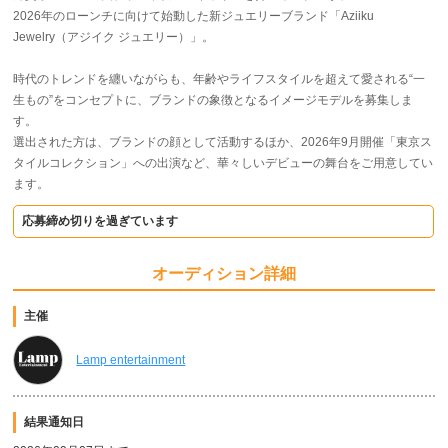
2026年のローンチに向けて始動した新ジュエリーブランド「Aziiku
Jewelry（アジイク ジュエリー）」。
時代のトレンドを纏いながらも、年齢やライフスタイルを超えて愛される“一
生もの”をコンセプトに、ブランドの象徴となるイメージモデルを募集しま
す。
選出された方は、ブランドの顔として活動するほか、2026年9月開催「東京ス
タイルコレクション」への出演など、華々しいデビューの舞台をご用意してい
ます。
応募締め切りを過ぎています
オーディション詳細
主催
Lamp entertainment
結果通知日