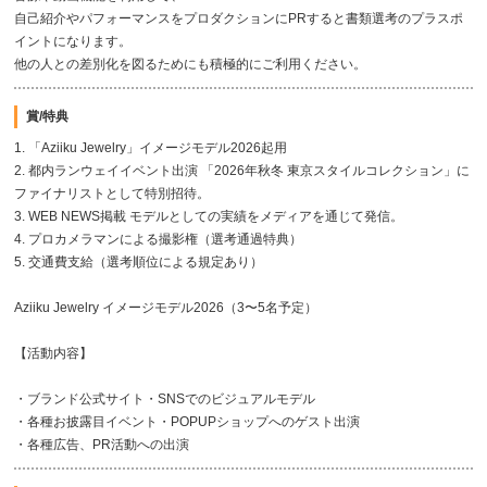
自己紹介やパフォーマンスをプロダクションにPRすると書類選考のプラスポ
イントになります。
他の人との差別化を図るためにも積極的にご利用ください。
賞/特典
1. 「Aziiku Jewelry」イメージモデル2026起用
2. 都内ランウェイイベント出演 「2026年秋冬 東京スタイルコレクション」に
ファイナリストとして特別招待。
3. WEB NEWS掲載 モデルとしての実績をメディアを通じて発信。
4. プロカメラマンによる撮影権（選考通過特典）
5. 交通費支給（選考順位による規定あり）
Aziiku Jewelry イメージモデル2026（3〜5名予定）
【活動内容】
・ブランド公式サイト・SNSでのビジュアルモデル
・各種お披露目イベント・POPUPショップへのゲスト出演
・各種広告、PR活動への出演