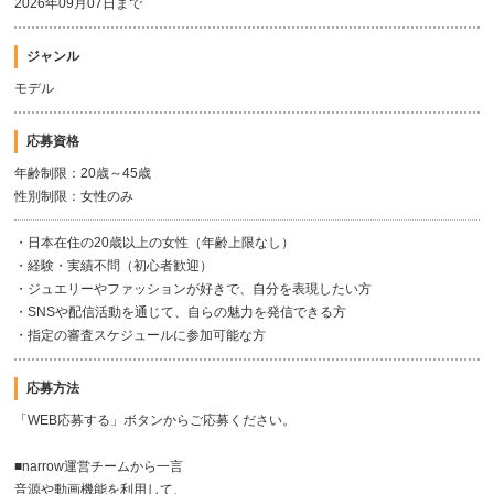
2026年09月07日まで
ジャンル
モデル
応募資格
年齢制限：20歳～45歳
性別制限：女性のみ
・日本在住の20歳以上の女性（年齢上限なし）
・経験・実績不問（初心者歓迎）
・ジュエリーやファッションが好きで、自分を表現したい方
・SNSや配信活動を通じて、自らの魅力を発信できる方
・指定の審査スケジュールに参加可能な方
応募方法
「WEB応募する」ボタンからご応募ください。
■narrow運営チームから一言
音源や動画機能を利用して、